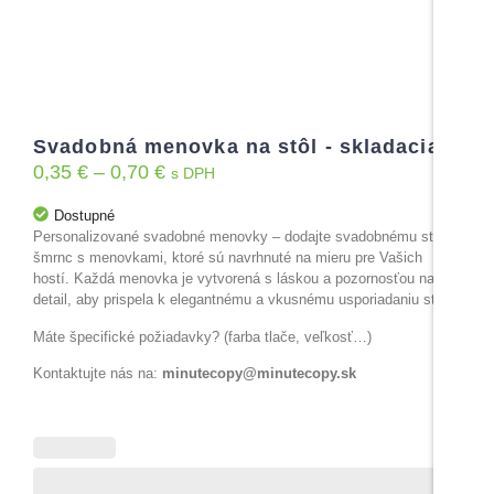
Svadobná menovka na stôl - skladacia
0,35
€
–
0,70
€
s DPH
Dostupné
Personalizované svadobné menovky – dodajte svadobnému stolu
šmrnc s menovkami, ktoré sú navrhnuté na mieru pre Vašich
hostí. Každá menovka je vytvorená s láskou a pozornosťou na
detail, aby prispela k elegantnému a vkusnému usporiadaniu stola.
Máte špecifické požiadavky? (farba tlače, veľkosť…)
Kontaktujte nás na:
minutecopy@minutecopy.sk