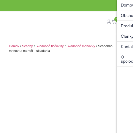
Domo
Obch
0
Produ
Článk
Domov
/
Svadby
/
Svadobné tlačoviny
/
Svadobné menovky
/ Svadobná
Konta
menovka na stôl – skladacia
O
spoloč