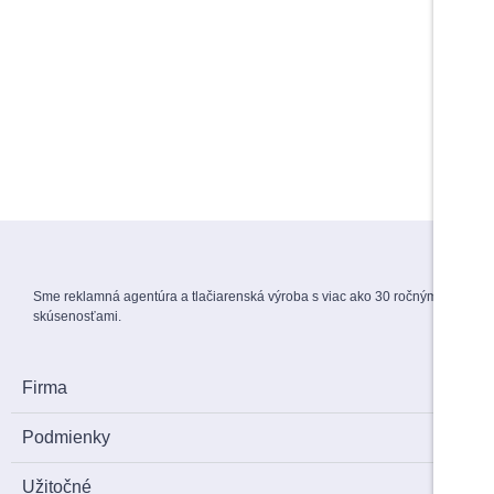
5,00
€
–
6,00
€
s DPH
Do košíka
Do košíka
Maturitné stužky s gravírovaním
Záverečné práce
1,70
€
s DPH
View Products
Menovky na stuhe
1,50
€
s DPH
Sme reklamná agentúra a tlačiarenská výroba s viac ako 30 ročnými
skúsenosťami.
Firma
Podmienky
Užitočné