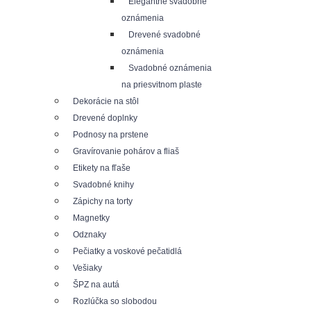
Elegantné svadobné
oznámenia
Drevené svadobné
oznámenia
Svadobné oznámenia
na priesvitnom plaste
Dekorácie na stôl
Drevené doplnky
Podnosy na prstene
Gravírovanie pohárov a fliaš
Etikety na fľaše
Svadobné knihy
Zápichy na torty
Magnetky
Odznaky
Pečiatky a voskové pečatidlá
Vešiaky
ŠPZ na autá
Rozlúčka so slobodou