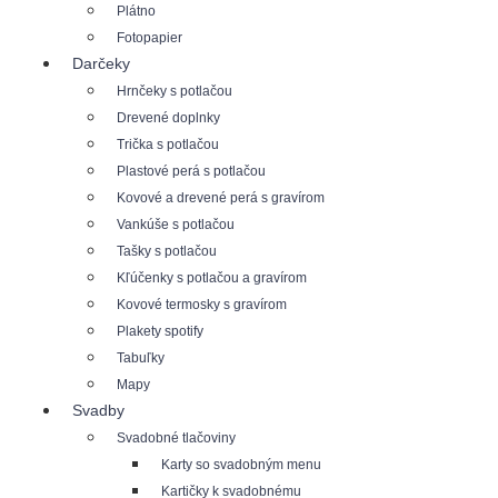
Plátno
Fotopapier
Darčeky
Hrnčeky s potlačou
Drevené doplnky
Trička s potlačou
Plastové perá s potlačou
Kovové a drevené perá s gravírom
Vankúše s potlačou
Tašky s potlačou
Kľúčenky s potlačou a gravírom
Kovové termosky s gravírom
Plakety spotify
Tabuľky
Mapy
Svadby
Svadobné tlačoviny
Karty so svadobným menu
Kartičky k svadobnému