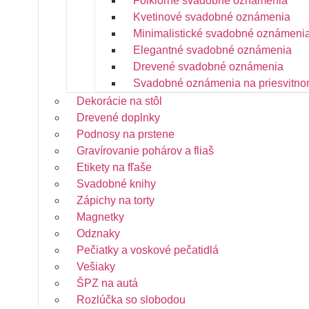
Folklórne svadobné oznámenia
Kvetinové svadobné oznámenia
Minimalistické svadobné oznámeni
Elegantné svadobné oznámenia
Drevené svadobné oznámenia
Svadobné oznámenia na priesvitno
Dekorácie na stôl
Drevené doplnky
Podnosy na prstene
Gravírovanie pohárov a fliaš
Etikety na fľaše
Svadobné knihy
Zápichy na torty
Magnetky
Odznaky
Pečiatky a voskové pečatidlá
Vešiaky
ŠPZ na autá
Rozlúčka so slobodou