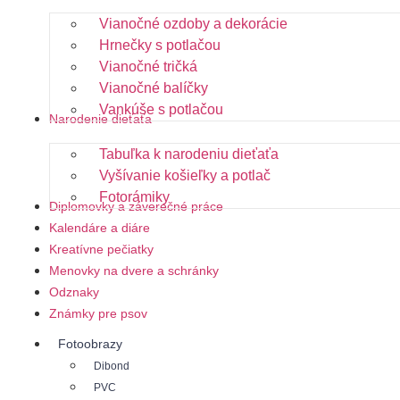
Vianočné ozdoby a dekorácie
Hrnečky s potlačou
Vianočné tričká
Vianočné balíčky
Vankúše s potlačou
Narodenie dieťaťa
Tabuľka k narodeniu dieťaťa
Vyšívanie košieľky a potlač
Fotorámiky
Diplomovky a záverečné práce
Kalendáre a diáre
Kreatívne pečiatky
Menovky na dvere a schránky
Odznaky
Známky pre psov
Fotoobrazy
Dibond
PVC