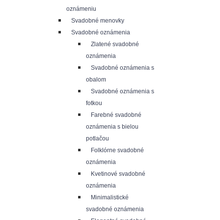
oznámeniu
Svadobné menovky
Svadobné oznámenia
Zlatené svadobné
oznámenia
Svadobné oznámenia s
obalom
Svadobné oznámenia s
fotkou
Farebné svadobné
oznámenia s bielou
potlačou
Folklórne svadobné
oznámenia
Kvetinové svadobné
oznámenia
Minimalistické
svadobné oznámenia