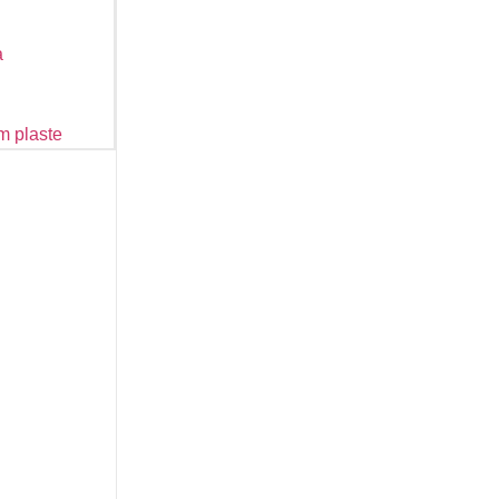
a
m plaste