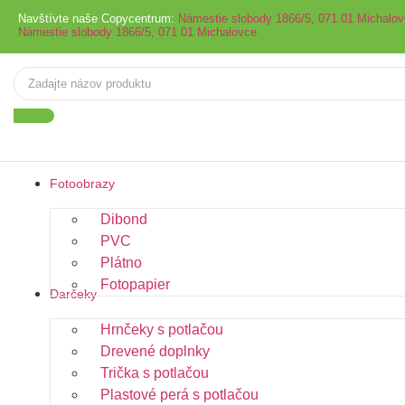
Navštívte naše Copycentrum:
Námestie slobody 1866/5, 071 01 Michalo
Námestie slobody 1866/5, 071 01 Michalovce
Fotoobrazy
Dibond
PVC
Plátno
Fotopapier
Darčeky
Hrnčeky s potlačou
Drevené doplnky
Trička s potlačou
Plastové perá s potlačou