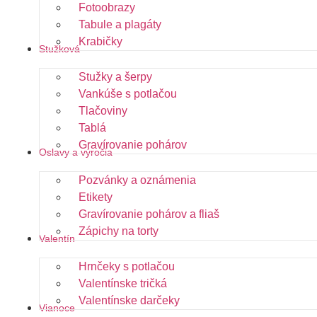
Fotoobrazy
Tabule a plagáty
Krabičky
Stužková
Stužky a šerpy
Vankúše s potlačou
Tlačoviny
Tablá
Gravírovanie pohárov
Oslavy a výročia
Pozvánky a oznámenia
Etikety
Gravírovanie pohárov a fliaš
Zápichy na torty
Valentín
Hrnčeky s potlačou
Valentínske tričká
Valentínske darčeky
Vianoce