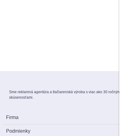
Pečiatky s úsmevným motívom
5,00
€
–
6,00
€
s DPH
Do košíka
Do košíka
Maturitné stužky s gravírovaním
Záverečné práce
1,70
€
s DPH
View Products
Menovky na stuhe
1,50
€
s DPH
Sme reklamná agentúra a tlačiarenská výroba s viac ako 30 ročnými
skúsenosťami.
Firma
Podmienky