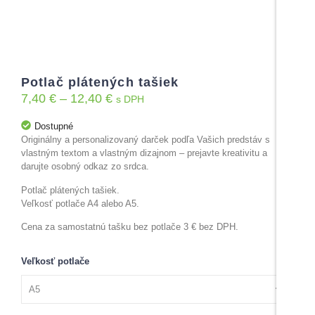
Potlač plátených tašiek
7,40
€
–
12,40
€
s DPH
Dostupné
Originálny a personalizovaný darček podľa Vašich predstáv s
vlastným textom a vlastným dizajnom – prejavte kreativitu a
darujte osobný odkaz zo srdca.
Potlač plátených tašiek.
Veľkosť potlače A4 alebo A5.
Cena za samostatnú tašku bez potlače 3 € bez DPH.
Veľkosť potlače