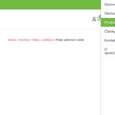
Domo
Obch
0
Produ
Článk
Domov
/
Darčeky
/
Tašky s potlačou
/ Potlač plátených tašiek
Konta
O
spoloč