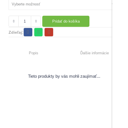
Pridať do košíka
Zdieľaj:
Popis
Ďalšie informácie
Tieto produkty by vás mohli zaujímať...
View Products
Pečiatky s úsmevným motívom
5,00
€
–
6,00
€
s DPH
Do košíka
Do košíka
Maturitné stužky s gravírovaním
Záverečné práce