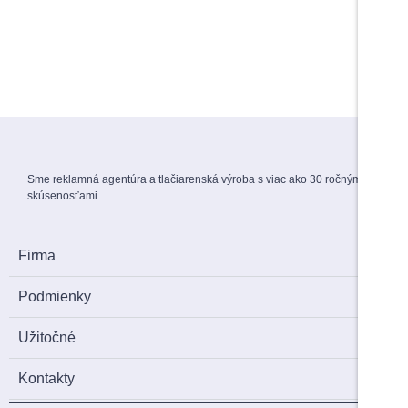
1,70
€
s DPH
View Products
Menovky na stuhe
1,50
€
s DPH
Sme reklamná agentúra a tlačiarenská výroba s viac ako 30 ročnými
skúsenosťami.
Firma
Podmienky
Užitočné
Kontakty