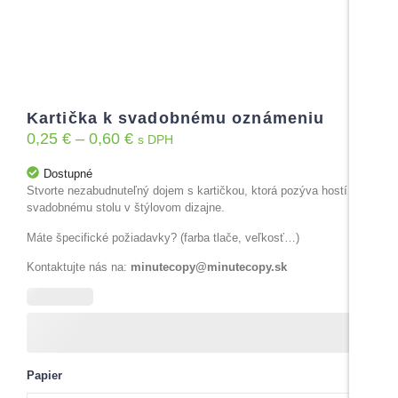
Kartička k svadobnému oznámeniu
0,25
€
–
0,60
€
s DPH
Dostupné
Stvorte nezabudnuteľný dojem s kartičkou, ktorá pozýva hostí ku
svadobnému stolu v štýlovom dizajne.
Máte špecifické požiadavky? (farba tlače, veľkosť…)
Kontaktujte nás na:
minutecopy@minutecopy.sk
Papier