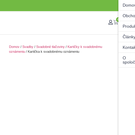
Domo
Obch
0
Produ
Článk
Domov
/
Svadby
/
Svadobné tlačoviny
/
Kartičky k svadobnému
Konta
oznámeniu
/ Kartička k svadobnému oznámeniu
O
spoloč