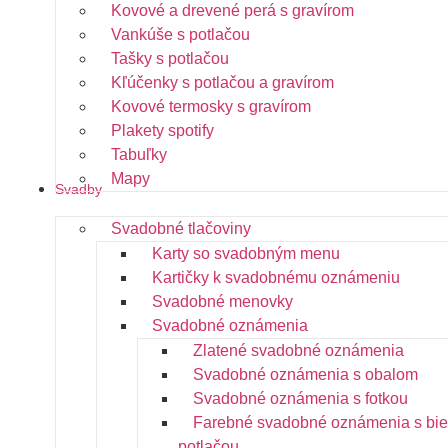
Kovové a drevené perá s gravírom
Vankúše s potlačou
Tašky s potlačou
Kľúčenky s potlačou a gravírom
Kovové termosky s gravírom
Plakety spotify
Tabuľky
Mapy
Svadby
Svadobné tlačoviny
Karty so svadobným menu
Kartičky k svadobnému oznámeniu
Svadobné menovky
Svadobné oznámenia
Zlatené svadobné oznámenia
Svadobné oznámenia s obalom
Svadobné oznámenia s fotkou
Farebné svadobné oznámenia s bie
potlačou