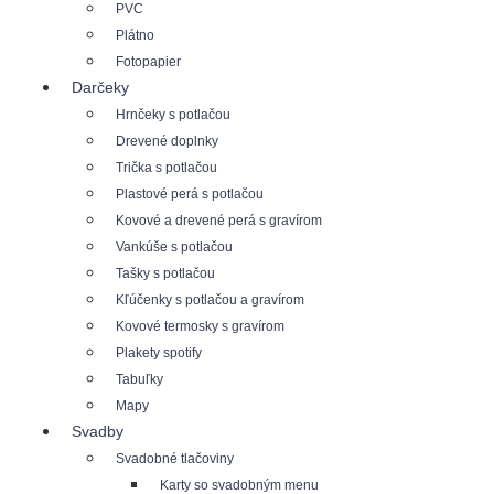
PVC
Plátno
Fotopapier
Darčeky
Hrnčeky s potlačou
Drevené doplnky
Trička s potlačou
Plastové perá s potlačou
Kovové a drevené perá s gravírom
Vankúše s potlačou
Tašky s potlačou
Kľúčenky s potlačou a gravírom
Kovové termosky s gravírom
Plakety spotify
Tabuľky
Mapy
Svadby
Svadobné tlačoviny
Karty so svadobným menu