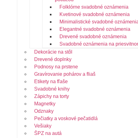
Folklórne svadobné oznámenia
Kvetinové svadobné oznámenia
Minimalistické svadobné oznámeni
Elegantné svadobné oznámenia
Drevené svadobné oznámenia
Svadobné oznámenia na priesvitno
Dekorácie na stôl
Drevené doplnky
Podnosy na prstene
Gravírovanie pohárov a fliaš
Etikety na fľaše
Svadobné knihy
Zápichy na torty
Magnetky
Odznaky
Pečiatky a voskové pečatidlá
Vešiaky
ŠPZ na autá