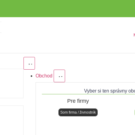
Obchod
Vyber si ten správny ob
Pre firmy
Som firma / živnostník