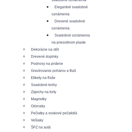
svadobné oznámenia
Elegantné svadobné
oznámenia
Drevené svadobné
oznámenia
Svadobné oznámenia
na priesvitnom plaste
Dekorácie na stôl
Drevené doplnky
Podnosy na prstene
Gravírovanie pohárov a fliaš
Etikety na fľaše
Svadobné knihy
Zápichy na torty
Magnetky
Odznaky
Pečiatky a voskové pečatidlá
Vešiaky
ŠPZ na autá