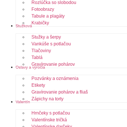
Rozlúčka so slobodou
Fotoobrazy
Tabule a plagáty
Krabičky
Stužková
Stužky a šerpy
Vankúše s potlačou
Tlačoviny
Tablá
Gravírovanie pohárov
Oslavy a výročia
Pozvánky a oznámenia
Etikety
Gravírovanie pohárov a fliaš
Zápichy na torty
Valentín
Hrnčeky s potlačou
Valentínske tričká
Valentínske darčeky