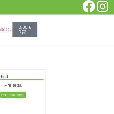
0,00
€
Môj účet
0
chod​
Pre teba
Ostať nakupovať