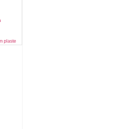
a
m plaste