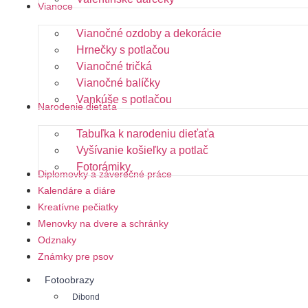
Vianoce
Vianočné ozdoby a dekorácie
Hrnečky s potlačou
Vianočné tričká
Vianočné balíčky
Vankúše s potlačou
Narodenie dieťaťa
Tabuľka k narodeniu dieťaťa
Vyšívanie košieľky a potlač
Fotorámiky
Diplomovky a záverečné práce
Kalendáre a diáre
Kreatívne pečiatky
Menovky na dvere a schránky
Odznaky
Známky pre psov
Fotoobrazy
Dibond