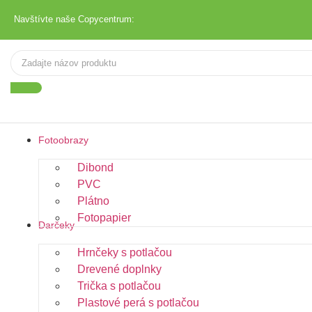
Navštívte naše Copycentrum:
Fotoobrazy
Dibond
PVC
Plátno
Fotopapier
Darčeky
Hrnčeky s potlačou
Drevené doplnky
Trička s potlačou
Plastové perá s potlačou