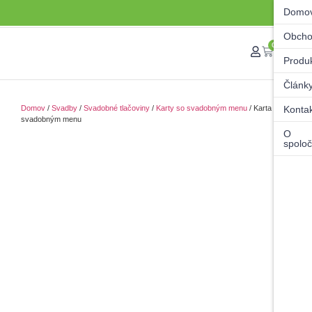
Domo
Obch
0
Produ
Článk
Domov
/
Svadby
/
Svadobné tlačoviny
/
Karty so svadobným menu
/ Karta so
Konta
svadobným menu
O
spoloč