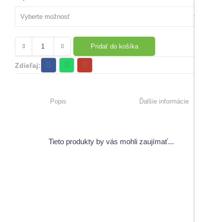
Pridať do košíka
Zdieľaj:
Popis
Ďalšie informácie
Tieto produkty by vás mohli zaujímať...
View Products
Pečiatky s úsmevným motívom
5,00
€
–
6,00
€
s DPH
Do košíka
Do košíka