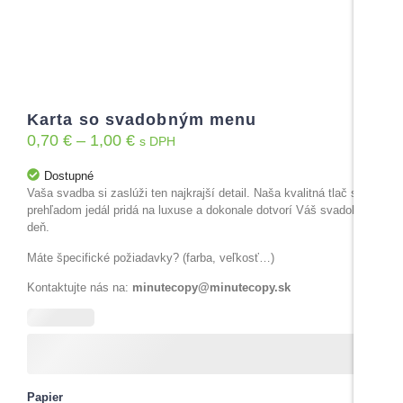
Karta so svadobným menu
0,70
€
–
1,00
€
s DPH
Dostupné
Vaša svadba si zaslúži ten najkrajší detail. Naša kvalitná tlač s
prehľadom jedál pridá na luxuse a dokonale dotvorí Váš svadobný
deň.
Máte špecifické požiadavky? (farba, veľkosť…)
Kontaktujte nás na:
minutecopy@minutecopy.sk
Papier