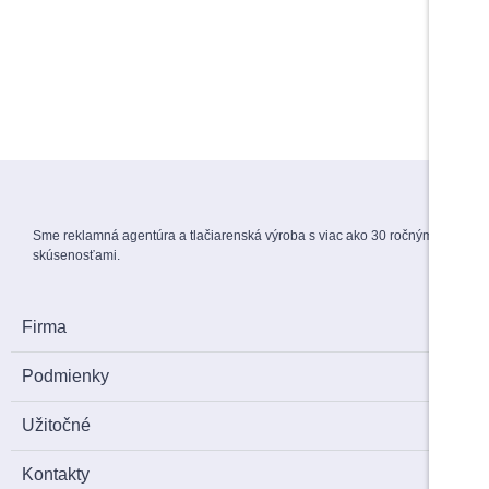
Maturitné stužky s gravírovaním
Záverečné práce
1,70
€
s DPH
View Products
Menovky na stuhe
1,50
€
s DPH
Sme reklamná agentúra a tlačiarenská výroba s viac ako 30 ročnými
skúsenosťami.
Firma
Podmienky
Užitočné
Kontakty