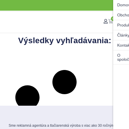
Domo
Obch
0
Produ
Článk
Výsledky vyhľadávania:
Konta
O
spoloč
Sme reklamná agentúra a tlačiarenská výroba s viac ako 30 ročnými