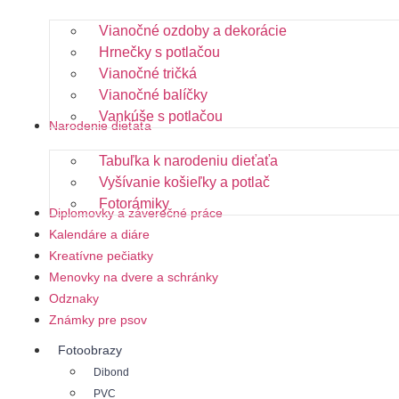
Vianočné ozdoby a dekorácie
Hrnečky s potlačou
Vianočné tričká
Vianočné balíčky
Vankúše s potlačou
Narodenie dieťaťa
Tabuľka k narodeniu dieťaťa
Vyšívanie košieľky a potlač
Fotorámiky
Diplomovky a záverečné práce
Kalendáre a diáre
Kreatívne pečiatky
Menovky na dvere a schránky
Odznaky
Známky pre psov
Fotoobrazy
Dibond
PVC