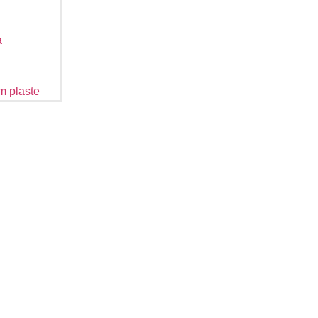
a
m plaste