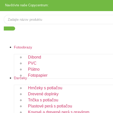
Navštívte naše Copycentrum:
Fotoobrazy
Dibond
PVC
Plátno
Fotopapier
Darčeky
Hrnčeky s potlačou
Drevené doplnky
Trička s potlačou
Plastové perá s potlačou
Kovové a drevené perá s gravírom