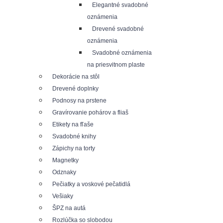
Elegantné svadobné
oznámenia
Drevené svadobné
oznámenia
Svadobné oznámenia
na priesvitnom plaste
Dekorácie na stôl
Drevené doplnky
Podnosy na prstene
Gravírovanie pohárov a fliaš
Etikety na fľaše
Svadobné knihy
Zápichy na torty
Magnetky
Odznaky
Pečiatky a voskové pečatidlá
Vešiaky
ŠPZ na autá
Rozlúčka so slobodou