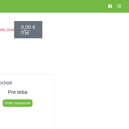
0,00
€
Môj účet
0
bchod​
Pre teba
Ostať nakupovať