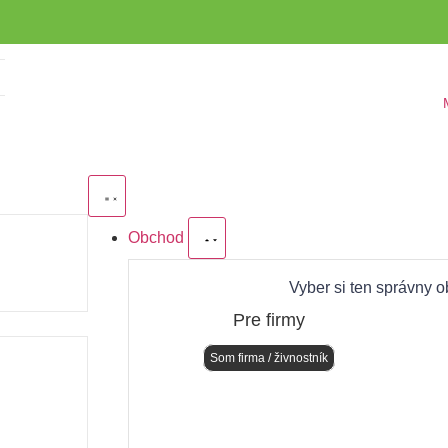
Obchod
Vyber si ten správny o
Pre firmy
Som firma / živnostník