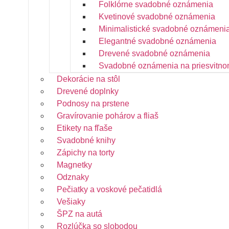
Folklórne svadobné oznámenia
Kvetinové svadobné oznámenia
Minimalistické svadobné oznámeni
Elegantné svadobné oznámenia
Drevené svadobné oznámenia
Svadobné oznámenia na priesvitno
Dekorácie na stôl
Drevené doplnky
Podnosy na prstene
Gravírovanie pohárov a fliaš
Etikety na fľaše
Svadobné knihy
Zápichy na torty
Magnetky
Odznaky
Pečiatky a voskové pečatidlá
Vešiaky
ŠPZ na autá
Rozlúčka so slobodou