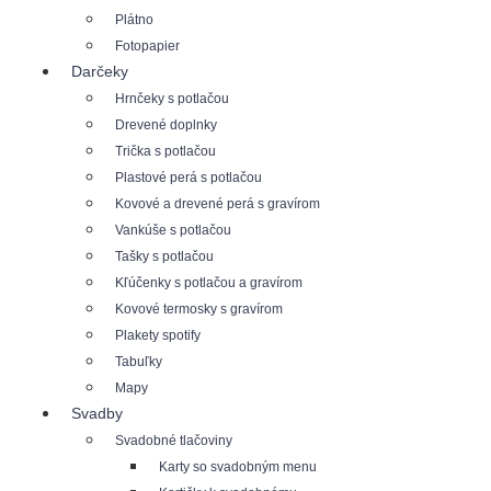
Plátno
Fotopapier
Darčeky
Hrnčeky s potlačou
Drevené doplnky
Trička s potlačou
Plastové perá s potlačou
Kovové a drevené perá s gravírom
Vankúše s potlačou
Tašky s potlačou
Kľúčenky s potlačou a gravírom
Kovové termosky s gravírom
Plakety spotify
Tabuľky
Mapy
Svadby
Svadobné tlačoviny
Karty so svadobným menu