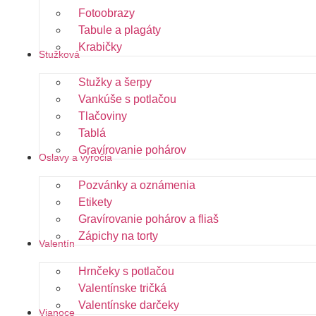
Fotoobrazy
Tabule a plagáty
Krabičky
Stužková
Stužky a šerpy
Vankúše s potlačou
Tlačoviny
Tablá
Gravírovanie pohárov
Oslavy a výročia
Pozvánky a oznámenia
Etikety
Gravírovanie pohárov a fliaš
Zápichy na torty
Valentín
Hrnčeky s potlačou
Valentínske tričká
Valentínske darčeky
Vianoce