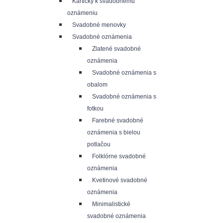
Kartičky k svadobnému
oznámeniu
Svadobné menovky
Svadobné oznámenia
Zlatené svadobné
oznámenia
Svadobné oznámenia s
obalom
Svadobné oznámenia s
fotkou
Farebné svadobné
oznámenia s bielou
potlačou
Folklórne svadobné
oznámenia
Kvetinové svadobné
oznámenia
Minimalistické
svadobné oznámenia