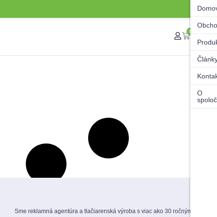
Domo
Obch
0
Produ
Článk
Konta
O
spoloč
Sme reklamná agentúra a tlačiarenská výroba s viac ako 30 ročnými