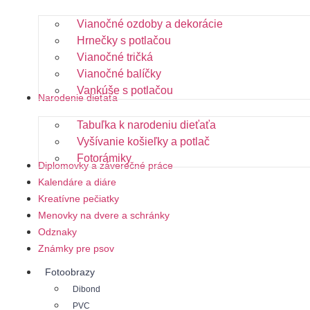
Vianočné ozdoby a dekorácie
Hrnečky s potlačou
Vianočné tričká
Vianočné balíčky
Vankúše s potlačou
Narodenie dieťaťa
Tabuľka k narodeniu dieťaťa
Vyšívanie košieľky a potlač
Fotorámiky
Diplomovky a záverečné práce
Kalendáre a diáre
Kreatívne pečiatky
Menovky na dvere a schránky
Odznaky
Známky pre psov
Fotoobrazy
Dibond
PVC