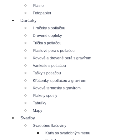
Plátno
Fotopapier
Darčeky
Hrnčeky s potlačou
Drevené doplnky
Trička s potlačou
Plastové perá s potlačou
Kovové a drevené perá s gravírom
Vankúše s potlačou
Tašky s potlačou
Kľúčenky s potlačou a gravírom
Kovové termosky s gravírom
Plakety spotify
Tabuľky
Mapy
Svadby
Svadobné tlačoviny
Karty so svadobným menu