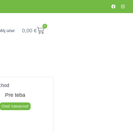
0
0,00
€
Môj účet
chod​
Pre teba
Ostať nakupovať