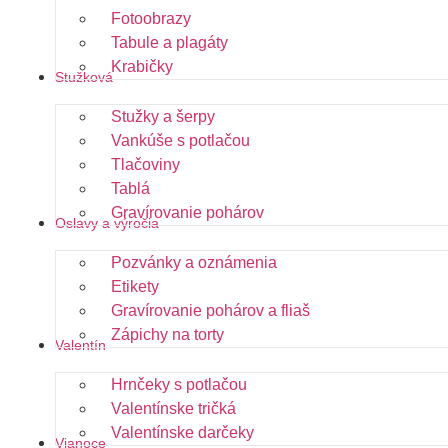
Fotoobrazy
Tabule a plagáty
Krabičky
Stužková
Stužky a šerpy
Vankúše s potlačou
Tlačoviny
Tablá
Gravírovanie pohárov
Oslavy a výročia
Pozvánky a oznámenia
Etikety
Gravírovanie pohárov a fliaš
Zápichy na torty
Valentín
Hrnčeky s potlačou
Valentínske tričká
Valentínske darčeky
Vianoce