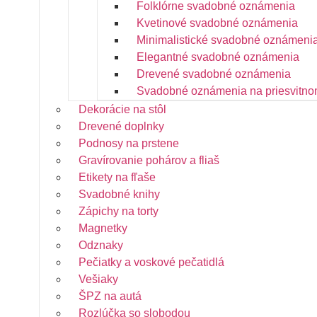
Folklórne svadobné oznámenia
Kvetinové svadobné oznámenia
Minimalistické svadobné oznámeni
Elegantné svadobné oznámenia
Drevené svadobné oznámenia
Svadobné oznámenia na priesvitno
Dekorácie na stôl
Drevené doplnky
Podnosy na prstene
Gravírovanie pohárov a fliaš
Etikety na fľaše
Svadobné knihy
Zápichy na torty
Magnetky
Odznaky
Pečiatky a voskové pečatidlá
Vešiaky
ŠPZ na autá
Rozlúčka so slobodou