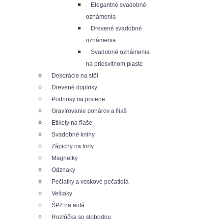
Elegantné svadobné
oznámenia
Drevené svadobné
oznámenia
Svadobné oznámenia
na priesvitnom plaste
Dekorácie na stôl
Drevené doplnky
Podnosy na prstene
Gravírovanie pohárov a fliaš
Etikety na fľaše
Svadobné knihy
Zápichy na torty
Magnetky
Odznaky
Pečiatky a voskové pečatidlá
Vešiaky
ŠPZ na autá
Rozlúčka so slobodou