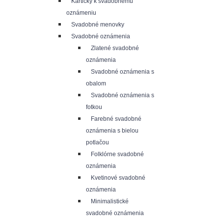
Kartičky k svadobnému
oznámeniu
Svadobné menovky
Svadobné oznámenia
Zlatené svadobné
oznámenia
Svadobné oznámenia s
obalom
Svadobné oznámenia s
fotkou
Farebné svadobné
oznámenia s bielou
potlačou
Folklórne svadobné
oznámenia
Kvetinové svadobné
oznámenia
Minimalistické
svadobné oznámenia