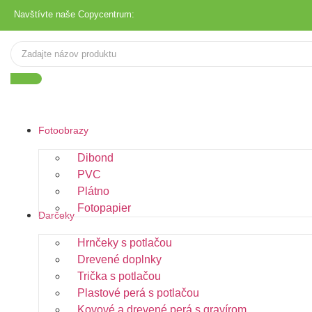
Navštívte naše Copycentrum:
Fotoobrazy
Dibond
PVC
Plátno
Fotopapier
Darčeky
Hrnčeky s potlačou
Drevené doplnky
Trička s potlačou
Plastové perá s potlačou
Kovové a drevené perá s gravírom