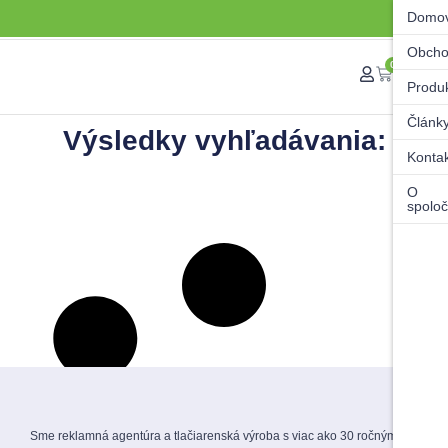
Domo
Obch
0
Produ
Článk
Výsledky vyhľadávania:
Konta
O
spoloč
Sme reklamná agentúra a tlačiarenská výroba s viac ako 30 ročnými