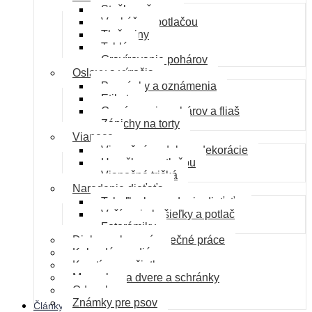
Stužky a šerpy
Vankúše s potlačou
Tlačoviny
Tablá
Gravírovanie pohárov
Oslavy a výročia
Pozvánky a oznámenia
Etikety
Gravírovanie pohárov a fliaš
Zápichy na torty
Vianoce
Vianočné ozdoby a dekorácie
Hrnečky s potlačou
Vianočné tričká
Narodenie dieťaťa
Tabuľka k narodeniu dieťaťa
Vyšívanie košieľky a potlač
Fotorámiky
Diplomovky a záverečné práce
Kalendáre a diáre
Kreatívne pečiatky
Menovky na dvere a schránky
Odznaky
Známky pre psov
Články