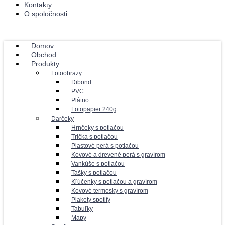
Kontakty
O spoločnosti
Domov
Obchod
Produkty
Fotoobrazy
Dibond
PVC
Plátno
Fotopapier 240g
Darčeky
Hrnčeky s potlačou
Trička s potlačou
Plastové perá s potlačou
Kovové a drevené perá s gravírom
Vankúše s potlačou
Tašky s potlačou
Kľúčenky s potlačou a gravírom
Kovové termosky s gravírom
Plakety spotify
Tabuľky
Mapy