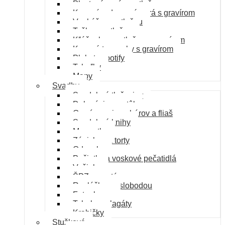
Plastové perá s potlačou
Kovové a drevené perá s gravírom
Vankúše s potlačou
Tašky s potlačou
Kľúčenky s potlačou a gravírom
Kovové termosky s gravírom
Plakety spotify
Tabuľky
Mapy
Svadby
Svadobné tlačoviny
Dekorácie na stôl
Gravírovanie pohárov a fliaš
Svadobné knihy
Magnetky
Zápichy na torty
Odznaky
Pečiatky a voskové pečatidlá
Vešiaky
ŠPZ na autá
Rozlúčka so slobodou
Fotoobrazy
Tabule a plagáty
Krabičky
Stužková