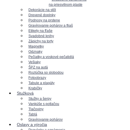
na priesvitnom plaste
Dekorácie na stôl
Drevené doplnky
Podnosy na prstene
Gravírovanie pohárov a fliaš
Etikety na fľaše
Svadobné knihy
Zápichy na torty
Magnetky
Odznaky
Pečiatky a voskové pečatidlá
Vešiaky
ŠPZ na autá
Rozlúčka so slobodou
Fotoobrazy
Tabule a plagáty
Krabičky
Stužková
Stužky a šerpy
Vankúše s potlačou
Tlačoviny
Tablá
Gravírovanie pohárov
Oslavy a výročia