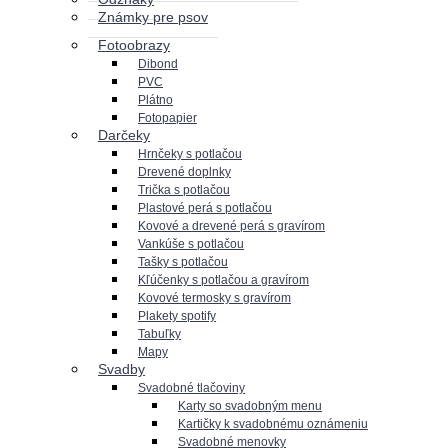
Známky pre psov
Fotoobrazy
Dibond
PVC
Plátno
Fotopapier
Darčeky
Hrnčeky s potlačou
Drevené doplnky
Trička s potlačou
Plastové perá s potlačou
Kovové a drevené perá s gravírom
Vankúše s potlačou
Tašky s potlačou
Kľúčenky s potlačou a gravírom
Kovové termosky s gravírom
Plakety spotify
Tabuľky
Mapy
Svadby
Svadobné tlačoviny
Karty so svadobným menu
Kartičky k svadobnému oznámeniu
Svadobné menovky