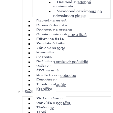
Drevené svadobné
oznámenia
Svadobné oznámenia na
priesvitnom plaste
Dekorácie na stôl
Drevené doplnky
Podnosy na prstene
Gravírovanie pohárov a fliaš
Etikety na fľaše
Svadobné knihy
Zápichy na torty
Magnetky
Odznaky
Pečiatky a voskové pečatidlá
Vešiaky
ŠPZ na autá
Rozlúčka so slobodou
Fotoobrazy
Tabule a plagáty
Krabičky
Stužková
Stužky a šerpy
Vankúše s potlačou
Tlačoviny
Tablá