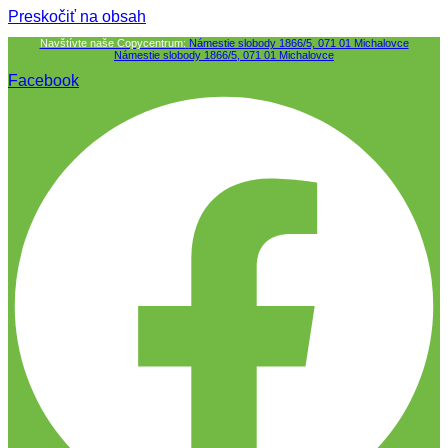
Preskočiť na obsah
Navštívte naše Copycentrum:
Námestie slobody 1866/5, 071 01 Michalovce
Námestie slobody 1866/5, 071 01 Michalovce
Facebook