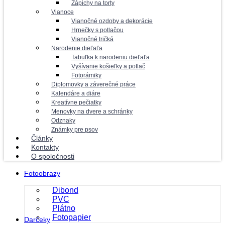
Zápichy na torty
Vianoce
Vianočné ozdoby a dekorácie
Hrnečky s potlačou
Vianočné tričká
Narodenie dieťaťa
Tabuľka k narodeniu dieťaťa
Vyšívanie košieľky a potlač
Fotorámiky
Diplomovky a záverečné práce
Kalendáre a diáre
Kreatívne pečiatky
Menovky na dvere a schránky
Odznaky
Známky pre psov
Články
Kontakty
O spoločnosti
Fotoobrazy
Dibond
PVC
Plátno
Fotopapier
Darčeky