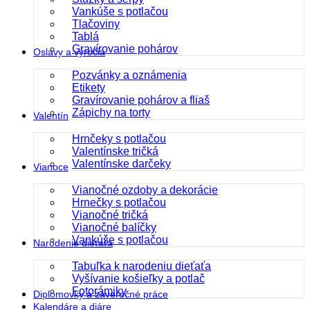
Vankúše s potlačou
Tlačoviny
Tablá
Gravírovanie pohárov
Oslavy a výročia
Pozvánky a oznámenia
Etikety
Gravírovanie pohárov a fliaš
Zápichy na torty
Valentín
Hrnčeky s potlačou
Valentínske tričká
Valentínske darčeky
Vianoce
Vianočné ozdoby a dekorácie
Hrnečky s potlačou
Vianočné tričká
Vianočné balíčky
Vankúše s potlačou
Narodenie dieťaťa
Tabuľka k narodeniu dieťaťa
Vyšívanie košieľky a potlač
Fotorámiky
Diplomovky a záverečné práce
Kalendáre a diáre