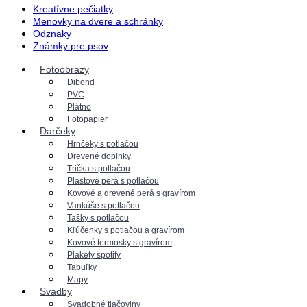
Kreatívne pečiatky
Menovky na dvere a schránky
Odznaky
Známky pre psov
Fotoobrazy
Dibond
PVC
Plátno
Fotopapier
Darčeky
Hrnčeky s potlačou
Drevené doplnky
Trička s potlačou
Plastové perá s potlačou
Kovové a drevené perá s gravírom
Vankúše s potlačou
Tašky s potlačou
Kľúčenky s potlačou a gravírom
Kovové termosky s gravírom
Plakety spotify
Tabuľky
Mapy
Svadby
Svadobné tlačoviny