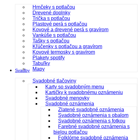
Hrnčeky s potlačou
Drevené doplnky
Trička s potlačou
Plastové perá s potlačou
Kovové a drevené perá s gravírom
Vankúše s potlačou
Tašky s potlačou
Kľúčenky s potlačou a gravírom
Kovové termosky s gravírom
Plakety spotify
Tabuľky
Mapy
Svadby
Svadobné tlačoviny
Karty so svadobným menu
Kartičky k svadobnému oznámeniu
Svadobné menovky
Svadobné oznámenia
Zlatené svadobné oznámenia
Svadobné oznámenia s obalom
Svadobné oznámenia s fotkou
Farebné svadobné oznámenia s
bielou potlačou
Folklórne svadobné oznámenia