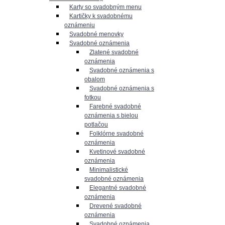
Karty so svadobným menu
Kartičky k svadobnému
oznámeniu
Svadobné menovky
Svadobné oznámenia
Zlatené svadobné
oznámenia
Svadobné oznámenia s
obalom
Svadobné oznámenia s
fotkou
Farebné svadobné
oznámenia s bielou
potlačou
Folklórne svadobné
oznámenia
Kvetinové svadobné
oznámenia
Minimalistické
svadobné oznámenia
Elegantné svadobné
oznámenia
Drevené svadobné
oznámenia
Svadobné oznámenia