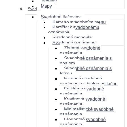
Tabuľky
Mapy
Svadby
Svadobné tlačoviny
Karty so svadobným menu
Kartičky k svadobnému
oznámeniu
Svadobné menovky
Svadobné oznámenia
Zlatené svadobné
oznámenia
Svadobné oznámenia s
obalom
Svadobné oznámenia s
fotkou
Farebné svadobné
oznámenia s bielou potlačou
Folklórne svadobné
oznámenia
Kvetinové svadobné
oznámenia
Minimalistické svadobné
oznámenia
Elegantné svadobné
oznámenia