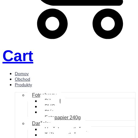
Cart
Domov
Obchod
Produkty
Fotoobrazy
Dibond
PVC
Plátno
Fotopapier 240g
Darčeky
Hrnčeky s potlačou
Trička s potlačou