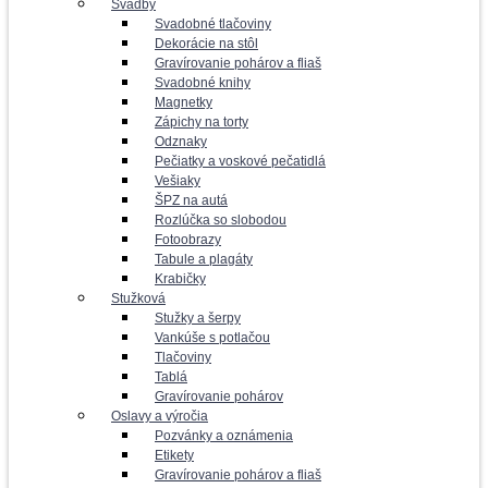
Svadby
Svadobné tlačoviny
Dekorácie na stôl
Gravírovanie pohárov a fliaš
Svadobné knihy
Magnetky
Zápichy na torty
Odznaky
Pečiatky a voskové pečatidlá
Vešiaky
ŠPZ na autá
Rozlúčka so slobodou
Fotoobrazy
Tabule a plagáty
Krabičky
Stužková
Stužky a šerpy
Vankúše s potlačou
Tlačoviny
Tablá
Gravírovanie pohárov
Oslavy a výročia
Pozvánky a oznámenia
Etikety
Gravírovanie pohárov a fliaš