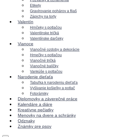
Pozvánky a oznámenia
Etikety
Gravírovanie pohárov a fliaš
Zápichy na torty
Valentín
Hrnčeky s potlačou
Valentínske tričká
Valentínske darčeky
Vianoce
Vianočné ozdoby a dekorácie
Hrnečky s potlačou
Vianočné tričká
Vianočné balíčky
Vankúše s potlačou
Narodenie dieťaťa
Tabuľka k narodeniu dieťaťa
Vyšívanie košieľky a potlač
Fotorámiky
Diplomovky a záverečné práce
Kalendáre a diáre
Kreatívne pečiatky
Menovky na dvere a schránky
Odznaky
Známky pre psov