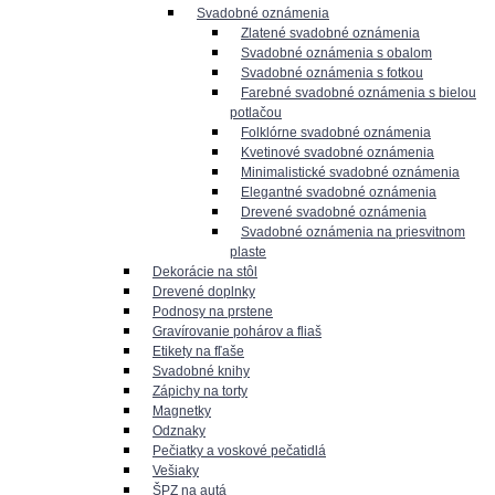
Svadobné oznámenia
Zlatené svadobné oznámenia
Svadobné oznámenia s obalom
Svadobné oznámenia s fotkou
Farebné svadobné oznámenia s bielou
potlačou
Folklórne svadobné oznámenia
Kvetinové svadobné oznámenia
Minimalistické svadobné oznámenia
Elegantné svadobné oznámenia
Drevené svadobné oznámenia
Svadobné oznámenia na priesvitnom
plaste
Dekorácie na stôl
Drevené doplnky
Podnosy na prstene
Gravírovanie pohárov a fliaš
Etikety na fľaše
Svadobné knihy
Zápichy na torty
Magnetky
Odznaky
Pečiatky a voskové pečatidlá
Vešiaky
ŠPZ na autá