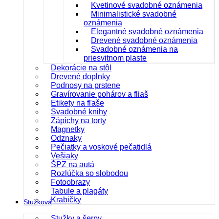
Kvetinové svadobné oznámenia
Minimalistické svadobné
oznámenia
Elegantné svadobné oznámenia
Drevené svadobné oznámenia
Svadobné oznámenia na
priesvitnom plaste
Dekorácie na stôl
Drevené doplnky
Podnosy na prstene
Gravírovanie pohárov a fliaš
Etikety na fľaše
Svadobné knihy
Zápichy na torty
Magnetky
Odznaky
Pečiatky a voskové pečatidlá
Vešiaky
ŠPZ na autá
Rozlúčka so slobodou
Fotoobrazy
Tabule a plagáty
Krabičky
Stužková
Stužky a šerpy