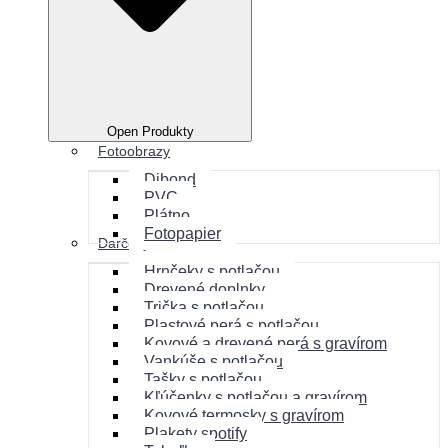
Open Produkty
Fotoobrazy
Dibond
PVC
Plátno
Fotopapier
Darčeky
Hrnčeky s potlačou
Drevené doplnky
Trička s potlačou
Plastové perá s potlačou
Kovové a drevené perá s gravírom
Vankúše s potlačou
Tašky s potlačou
Kľúčenky s potlačou a gravírom
Kovové termosky s gravírom
Plakety spotify