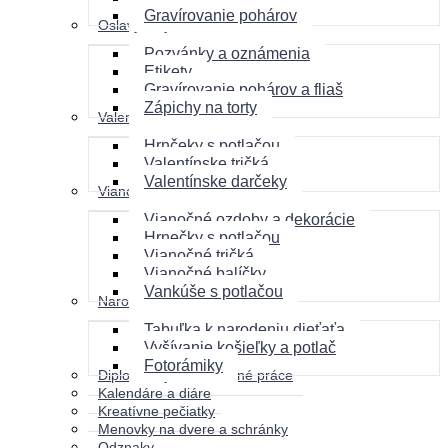
Gravírovanie pohárov
Oslavy a výročia
Pozvánky a oznámenia
Etikety
Gravírovanie pohárov a fliaš
Zápichy na torty
Valentín
Hrnčeky s potlačou
Valentínske tričká
Valentínske darčeky
Vianoce
Vianočné ozdoby a dekorácie
Hrnečky s potlačou
Vianočné tričká
Vianočné balíčky
Vankúše s potlačou
Narodenie dieťaťa
Tabuľka k narodeniu dieťaťa
Vyšívanie košieľky a potlač
Fotorámiky
Diplomovky a záverečné práce
Kalendáre a diáre
Kreatívne pečiatky
Menovky na dvere a schránky
Odznaky