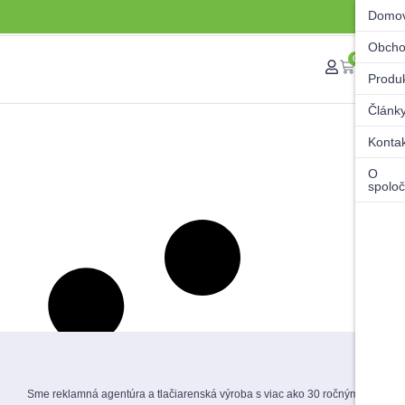
Domo
Obch
0
Produ
Článk
Konta
O
spoloč
Sme reklamná agentúra a tlačiarenská výroba s viac ako 30 ročnými