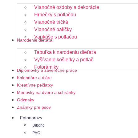
Vianočné ozdoby a dekorácie
Hrnečky s potlačou
Vianočné tričká
Vianočné balíčky
Vankúše s potlačou
Narodenie dieťaťa
Tabuľka k narodeniu dieťaťa
Vyšívanie košieľky a potlač
Fotorámiky
Diplomovky a záverečné práce
Kalendáre a diáre
Kreatívne pečiatky
Menovky na dvere a schránky
Odznaky
Známky pre psov
Fotoobrazy
Dibond
PVC