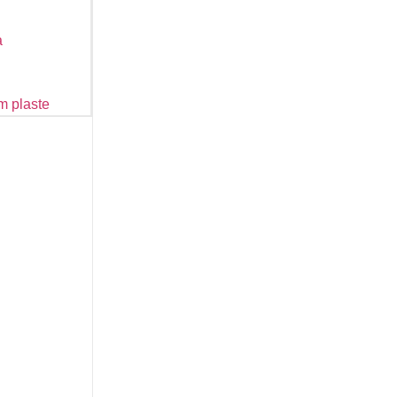
a
m plaste