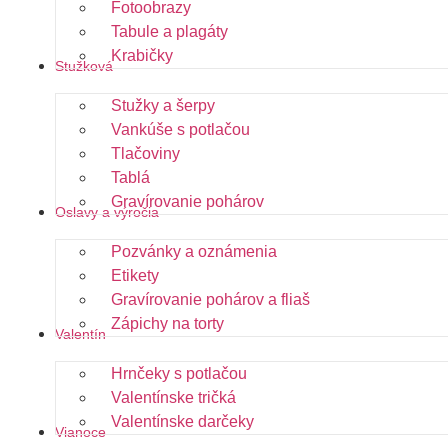
Fotoobrazy
Tabule a plagáty
Krabičky
Stužková
Stužky a šerpy
Vankúše s potlačou
Tlačoviny
Tablá
Gravírovanie pohárov
Oslavy a výročia
Pozvánky a oznámenia
Etikety
Gravírovanie pohárov a fliaš
Zápichy na torty
Valentín
Hrnčeky s potlačou
Valentínske tričká
Valentínske darčeky
Vianoce