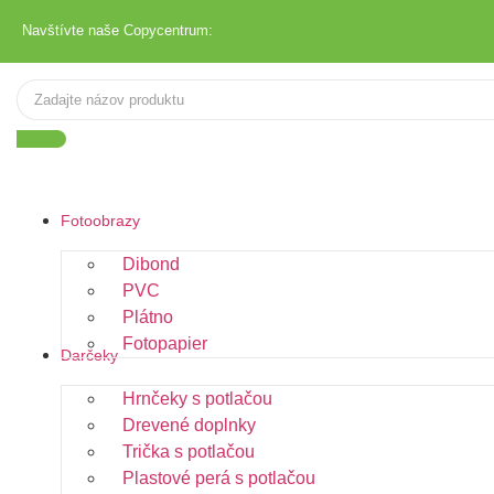
Navštívte naše Copycentrum:
Fotoobrazy
Dibond
PVC
Plátno
Fotopapier
Darčeky
Hrnčeky s potlačou
Drevené doplnky
Trička s potlačou
Plastové perá s potlačou