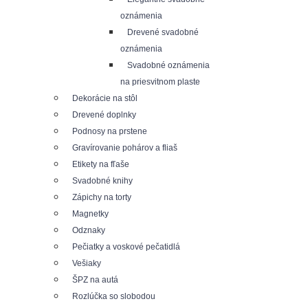
oznámenia
Drevené svadobné
oznámenia
Svadobné oznámenia
na priesvitnom plaste
Dekorácie na stôl
Drevené doplnky
Podnosy na prstene
Gravírovanie pohárov a fliaš
Etikety na fľaše
Svadobné knihy
Zápichy na torty
Magnetky
Odznaky
Pečiatky a voskové pečatidlá
Vešiaky
ŠPZ na autá
Rozlúčka so slobodou