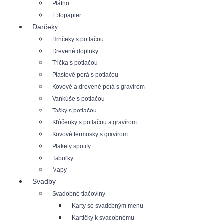
Plátno
Fotopapier
Darčeky
Hrnčeky s potlačou
Drevené doplnky
Trička s potlačou
Plastové perá s potlačou
Kovové a drevené perá s gravírom
Vankúše s potlačou
Tašky s potlačou
Kľúčenky s potlačou a gravírom
Kovové termosky s gravírom
Plakety spotify
Tabuľky
Mapy
Svadby
Svadobné tlačoviny
Karty so svadobným menu
Kartičky k svadobnému