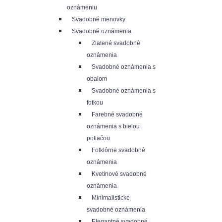
oznámeniu
Svadobné menovky
Svadobné oznámenia
Zlatené svadobné
oznámenia
Svadobné oznámenia s
obalom
Svadobné oznámenia s
fotkou
Farebné svadobné
oznámenia s bielou
potlačou
Folklórne svadobné
oznámenia
Kvetinové svadobné
oznámenia
Minimalistické
svadobné oznámenia
Elegantné svadobné