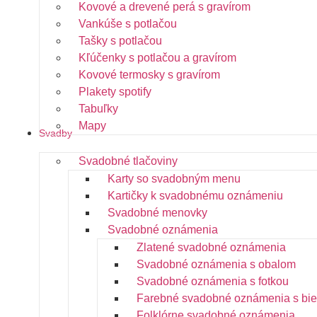
Kovové a drevené perá s gravírom
Vankúše s potlačou
Tašky s potlačou
Kľúčenky s potlačou a gravírom
Kovové termosky s gravírom
Plakety spotify
Tabuľky
Mapy
Svadby
Svadobné tlačoviny
Karty so svadobným menu
Kartičky k svadobnému oznámeniu
Svadobné menovky
Svadobné oznámenia
Zlatené svadobné oznámenia
Svadobné oznámenia s obalom
Svadobné oznámenia s fotkou
Farebné svadobné oznámenia s bie
Folklórne svadobné oznámenia