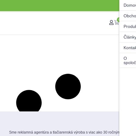
Domo
Obch
0
Produ
Článk
Konta
O
spoloč
Sme reklamná agentúra a tlačiarenská výroba s viac ako 30 ročnými