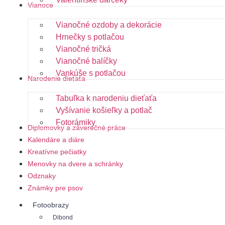
Vianoce
Vianočné ozdoby a dekorácie
Hrnečky s potlačou
Vianočné tričká
Vianočné balíčky
Vankúše s potlačou
Narodenie dieťaťa
Tabuľka k narodeniu dieťaťa
Vyšívanie košieľky a potlač
Fotorámiky
Diplomovky a záverečné práce
Kalendáre a diáre
Kreatívne pečiatky
Menovky na dvere a schránky
Odznaky
Známky pre psov
Fotoobrazy
Dibond