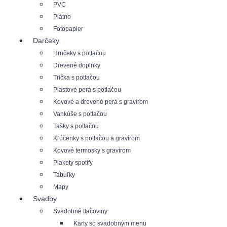
PVC
Plátno
Fotopapier
Darčeky
Hrnčeky s potlačou
Drevené doplnky
Trička s potlačou
Plastové perá s potlačou
Kovové a drevené perá s gravírom
Vankúše s potlačou
Tašky s potlačou
Kľúčenky s potlačou a gravírom
Kovové termosky s gravírom
Plakety spotify
Tabuľky
Mapy
Svadby
Svadobné tlačoviny
Karty so svadobným menu