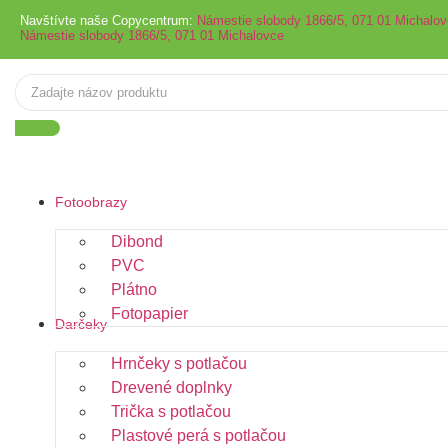
Navštívte naše Copycentrum:
Námestie slobody 1866/5, 071 01 Michalo
Námestie slobody 1866/5, 071 01 Michalovce
Fotoobrazy
Dibond
PVC
Plátno
Fotopapier
Darčeky
Hrnčeky s potlačou
Drevené doplnky
Trička s potlačou
Plastové perá s potlačou