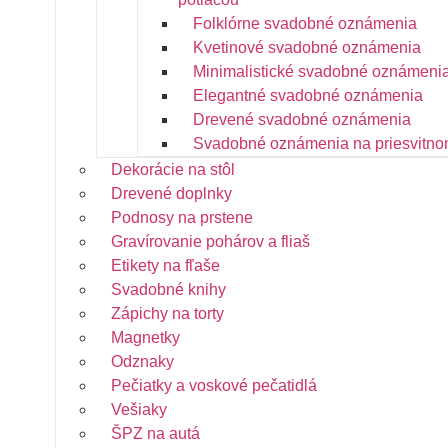
Folklórne svadobné oznámenia
Kvetinové svadobné oznámenia
Minimalistické svadobné oznámeni
Elegantné svadobné oznámenia
Drevené svadobné oznámenia
Svadobné oznámenia na priesvitno
Dekorácie na stôl
Drevené doplnky
Podnosy na prstene
Gravírovanie pohárov a fliaš
Etikety na fľaše
Svadobné knihy
Zápichy na torty
Magnetky
Odznaky
Pečiatky a voskové pečatidlá
Vešiaky
ŠPZ na autá