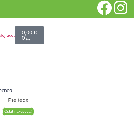
0,00
€
Môj účet
0
bchod​
Pre teba
Ostať nakupovať