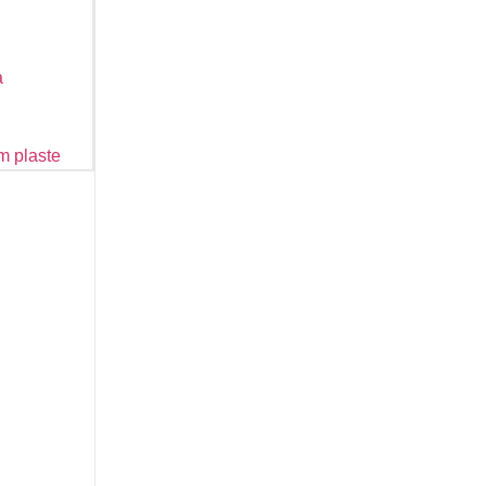
a
m plaste