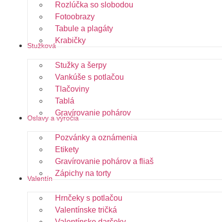
Rozlúčka so slobodou
Fotoobrazy
Tabule a plagáty
Krabičky
Stužková
Stužky a šerpy
Vankúše s potlačou
Tlačoviny
Tablá
Gravírovanie pohárov
Oslavy a výročia
Pozvánky a oznámenia
Etikety
Gravírovanie pohárov a fliaš
Zápichy na torty
Valentín
Hrnčeky s potlačou
Valentínske tričká
Valentínske darčeky