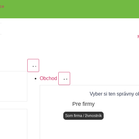
vce
Obchod
Vyber si ten správny o
Pre firmy
Som firma / živnostník