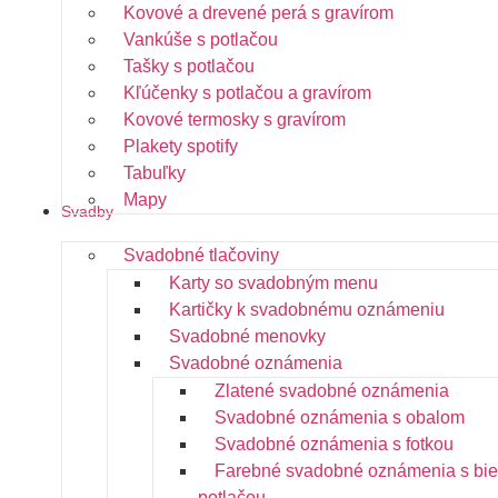
Kovové a drevené perá s gravírom
Vankúše s potlačou
Tašky s potlačou
Kľúčenky s potlačou a gravírom
Kovové termosky s gravírom
Plakety spotify
Tabuľky
Mapy
Svadby
Svadobné tlačoviny
Karty so svadobným menu
Kartičky k svadobnému oznámeniu
Svadobné menovky
Svadobné oznámenia
Zlatené svadobné oznámenia
Svadobné oznámenia s obalom
Svadobné oznámenia s fotkou
Farebné svadobné oznámenia s bie
potlačou