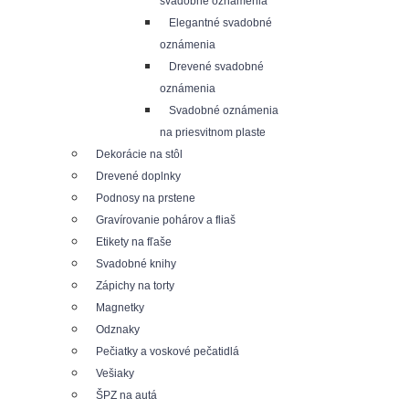
svadobné oznámenia
Elegantné svadobné
oznámenia
Drevené svadobné
oznámenia
Svadobné oznámenia
na priesvitnom plaste
Dekorácie na stôl
Drevené doplnky
Podnosy na prstene
Gravírovanie pohárov a fliaš
Etikety na fľaše
Svadobné knihy
Zápichy na torty
Magnetky
Odznaky
Pečiatky a voskové pečatidlá
Vešiaky
ŠPZ na autá