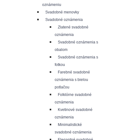
oznámeniu
Svadobné menovky
Svadobné oznámenia
Zlatené svadobné
oznámenia
Svadobné oznámenia s
obalom
Svadobné oznámenia s
fotkou
Farebné svadobné
oznámenia s bielou
potlačou
Folklórne svadobné
oznámenia
Kvetinové svadobné
oznámenia
Minimalistické
svadobné oznámenia
Elegantné svadobné