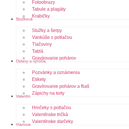
Fotoobrazy
Tabule a plagáty
Krabičky
Stužková
Stužky a šerpy
Vankúše s potlačou
Tlačoviny
Tablá
Gravírovanie pohárov
Oslavy a výročia
Pozvánky a oznámenia
Etikety
Gravírovanie pohárov a fliaš
Zápichy na torty
Valentín
Hrnčeky s potlačou
Valentínske tričká
Valentínske darčeky
Vianoce