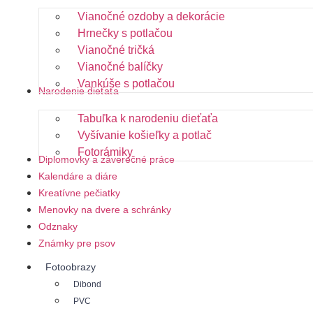
Vianočné ozdoby a dekorácie
Hrnečky s potlačou
Vianočné tričká
Vianočné balíčky
Vankúše s potlačou
Narodenie dieťaťa
Tabuľka k narodeniu dieťaťa
Vyšívanie košieľky a potlač
Fotorámiky
Diplomovky a záverečné práce
Kalendáre a diáre
Kreatívne pečiatky
Menovky na dvere a schránky
Odznaky
Známky pre psov
Fotoobrazy
Dibond
PVC