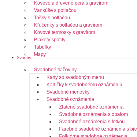
Kovové a drevené perá s gravírom
Vankúše s potlačou
Tašky s potlačou
Kľúčenky s potlačou a gravírom
Kovové termosky s gravírom
Plakety spotify
Tabuľky
Mapy
Svadby
Svadobné tlačoviny
Karty so svadobným menu
Kartičky k svadobnému oznámeniu
Svadobné menovky
Svadobné oznámenia
Zlatené svadobné oznámenia
Svadobné oznámenia s obalom
Svadobné oznámenia s fotkou
Farebné svadobné oznámenia s bie
Folklórne svadobné oznámenia