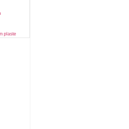
a
m plaste