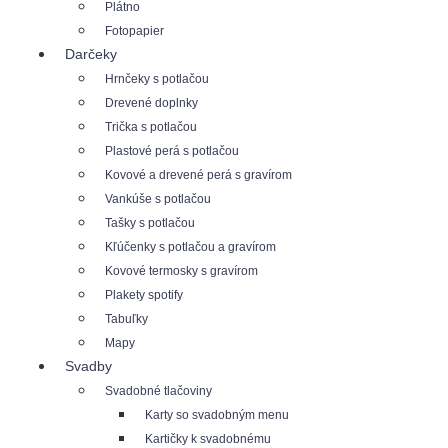
Plátno
Fotopapier
Darčeky
Hrnčeky s potlačou
Drevené doplnky
Trička s potlačou
Plastové perá s potlačou
Kovové a drevené perá s gravírom
Vankúše s potlačou
Tašky s potlačou
Kľúčenky s potlačou a gravírom
Kovové termosky s gravírom
Plakety spotify
Tabuľky
Mapy
Svadby
Svadobné tlačoviny
Karty so svadobným menu
Kartičky k svadobnému