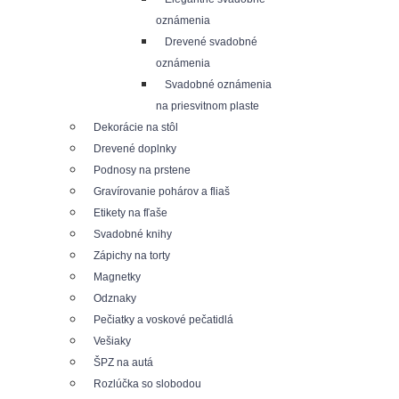
oznámenia
Drevené svadobné
oznámenia
Svadobné oznámenia
na priesvitnom plaste
Dekorácie na stôl
Drevené doplnky
Podnosy na prstene
Gravírovanie pohárov a fliaš
Etikety na fľaše
Svadobné knihy
Zápichy na torty
Magnetky
Odznaky
Pečiatky a voskové pečatidlá
Vešiaky
ŠPZ na autá
Rozlúčka so slobodou