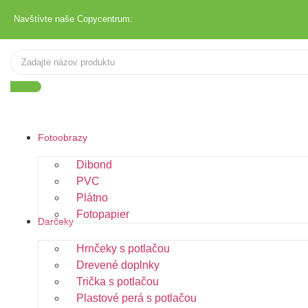
Navštívte naše Copycentrum:
Fotoobrazy
Dibond
PVC
Plátno
Fotopapier
Darčeky
Hrnčeky s potlačou
Drevené doplnky
Trička s potlačou
Plastové perá s potlačou