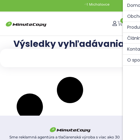
M
i
c
h
a
l
o
v
c
e
N
á
m
e
s
t
i
e
s
l
o
b
o
d
Domo
1
0
Obch
0
Produ
Článk
Výsledky vyhľadávania:
Konta
O spo
Sme reklamná agentúra a tlačiarenská výroba s viac ako 30