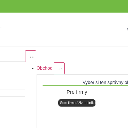
Obchod
Vyber si ten správny o
Pre firmy
Som firma / živnostník