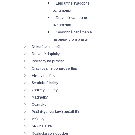
Elegantné svadobné
oznámenia
Drevené svadobné
oznámenia
Svadobné oznámenia
na priesvitnom plaste
Dekorácie na stôl
Drevené doplnky
Podnosy na prstene
Gravírovanie pohárov a fliaš
Etikety na fľaše
Svadobné knihy
Zápichy na torty
Magnetky
Odznaky
Pečiatky a voskové pečatidlá
Vešiaky
ŠPZ na autá
Rozlúčka so slobodou