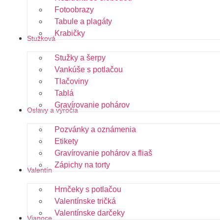
Fotoobrazy
Tabule a plagáty
Krabičky
Stužková
Stužky a šerpy
Vankúše s potlačou
Tlačoviny
Tablá
Gravírovanie pohárov
Oslavy a výročia
Pozvánky a oznámenia
Etikety
Gravírovanie pohárov a fliaš
Zápichy na torty
Valentín
Hrnčeky s potlačou
Valentínske tričká
Valentínske darčeky
Vianoce