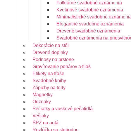
Folklórne svadobné oznámenia
Kvetinové svadobné oznámenia
Minimalistické svadobné oznámeni
Elegantné svadobné oznámenia
Drevené svadobné oznámenia
Svadobné oznámenia na priesvitno
Dekorácie na stôl
Drevené doplnky
Podnosy na prstene
Gravírovanie pohárov a fliaš
Etikety na fľaše
Svadobné knihy
Zápichy na torty
Magnetky
Odznaky
Pečiatky a voskové pečatidlá
Vešiaky
ŠPZ na autá
Rozlúčka so slobodou