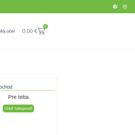
0
0,00
€
Môj účet
bchod​
Pre teba
Ostať nakupovať