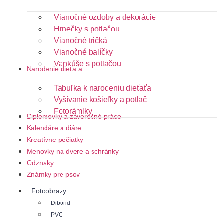
Vianočné ozdoby a dekorácie
Hrnečky s potlačou
Vianočné tričká
Vianočné balíčky
Vankúše s potlačou
Narodenie dieťaťa
Tabuľka k narodeniu dieťaťa
Vyšívanie košieľky a potlač
Fotorámiky
Diplomovky a záverečné práce
Kalendáre a diáre
Kreatívne pečiatky
Menovky na dvere a schránky
Odznaky
Známky pre psov
Fotoobrazy
Dibond
PVC