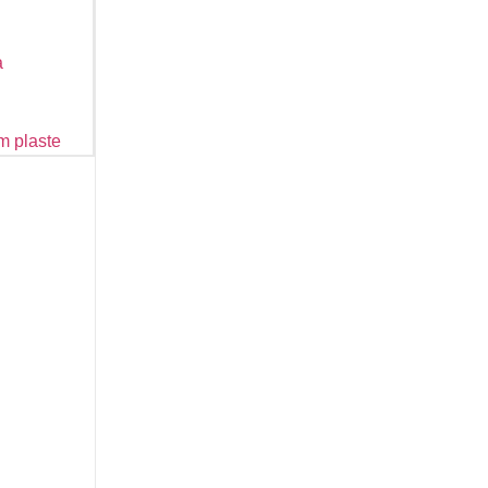
a
m plaste