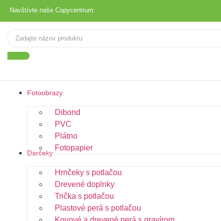
Navštívte naše Copycentrum:
Fotoobrazy
Dibond
PVC
Plátno
Fotopapier
Darčeky
Hrnčeky s potlačou
Drevené doplnky
Trička s potlačou
Plastové perá s potlačou
Kovové a drevené perá s gravírom