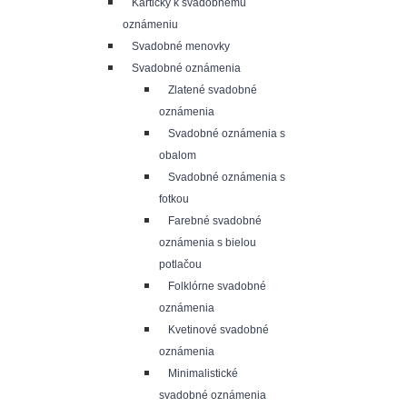
Kartičky k svadobnému
oznámeniu
Svadobné menovky
Svadobné oznámenia
Zlatené svadobné
oznámenia
Svadobné oznámenia s
obalom
Svadobné oznámenia s
fotkou
Farebné svadobné
oznámenia s bielou
potlačou
Folklórne svadobné
oznámenia
Kvetinové svadobné
oznámenia
Minimalistické
svadobné oznámenia