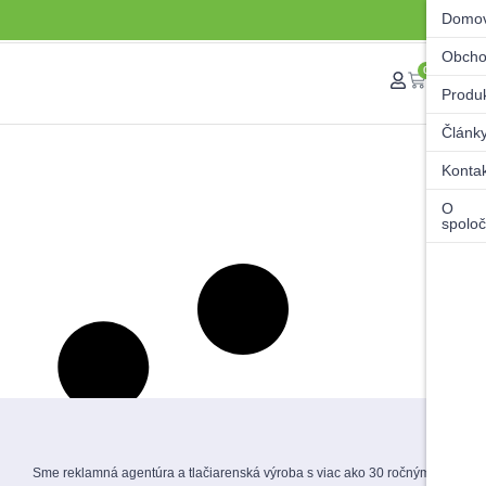
Domo
Obch
0
Produ
Článk
Konta
O
spoloč
Sme reklamná agentúra a tlačiarenská výroba s viac ako 30 ročnými