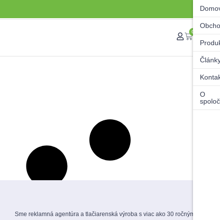
Domo
Obch
0
Produ
Článk
Konta
O
spoloč
Sme reklamná agentúra a tlačiarenská výroba s viac ako 30 ročnými