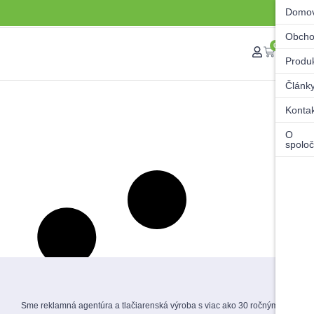
Domo
Obch
0
Produ
Článk
Konta
O
spoloč
Sme reklamná agentúra a tlačiarenská výroba s viac ako 30 ročnými