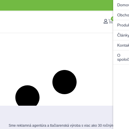
Domo
Obch
0
Produ
Článk
Konta
O
spoloč
Sme reklamná agentúra a tlačiarenská výroba s viac ako 30 ročnými