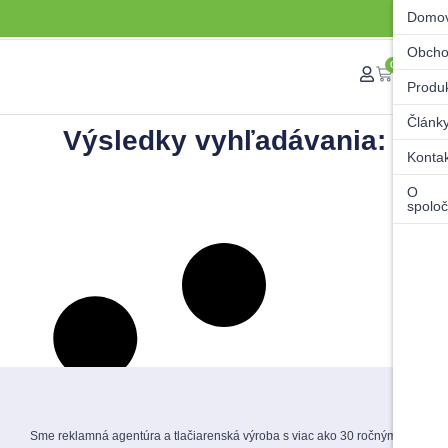
Domo
Obch
0
Produ
Článk
Výsledky vyhľadávania:
Konta
O
spoloč
Sme reklamná agentúra a tlačiarenská výroba s viac ako 30 ročnými