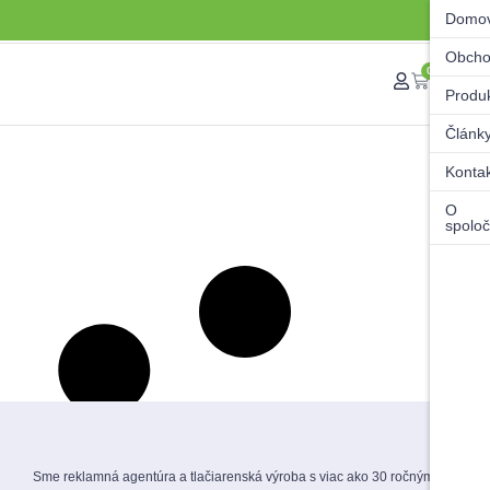
Domo
Obch
0
Produ
Článk
Konta
O
spoloč
Sme reklamná agentúra a tlačiarenská výroba s viac ako 30 ročnými