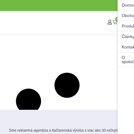
Domo
Obch
0
Produ
Článk
Konta
O
spoloč
Sme reklamná agentúra a tlačiarenská výroba s viac ako 30 ročnými