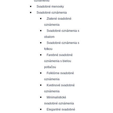
oznámeniu
Svadobné menovky
Svadobné oznámenia
Zlatené svadobné
oznámenia
Svadobné oznámenia s
obalom
Svadobné oznámenia s
fotkou
Farebné svadobné
oznámenia s bielou
potlačou
Folklórne svadobné
oznámenia
Kvetinové svadobné
oznámenia
Minimalistické
svadobné oznámenia
Elegantné svadobné