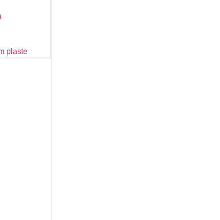
a
m plaste