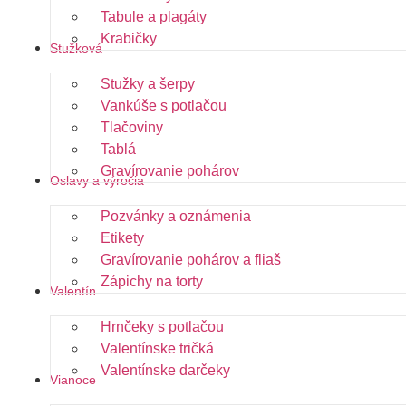
Tabule a plagáty
Krabičky
Stužková
Stužky a šerpy
Vankúše s potlačou
Tlačoviny
Tablá
Gravírovanie pohárov
Oslavy a výročia
Pozvánky a oznámenia
Etikety
Gravírovanie pohárov a fliaš
Zápichy na torty
Valentín
Hrnčeky s potlačou
Valentínske tričká
Valentínske darčeky
Vianoce