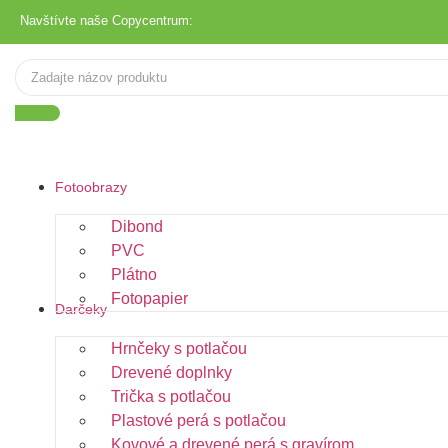
Navštívte naše Copycentrum:
Fotoobrazy
Dibond
PVC
Plátno
Fotopapier
Darčeky
Hrnčeky s potlačou
Drevené doplnky
Trička s potlačou
Plastové perá s potlačou
Kovové a drevené perá s gravírom