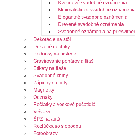
Kvetinové svadobné oznámenia
Minimalistické svadobné oznámeni
Elegantné svadobné oznámenia
Drevené svadobné oznámenia
Svadobné oznámenia na priesvitno
Dekorácie na stôl
Drevené doplnky
Podnosy na prstene
Gravírovanie pohárov a fliaš
Etikety na fľaše
Svadobné knihy
Zápichy na torty
Magnetky
Odznaky
Pečiatky a voskové pečatidlá
Vešiaky
ŠPZ na autá
Rozlúčka so slobodou
Fotoobrazy