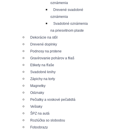
oznámenia
Drevené svadobné
oznámenia
Svadobné oznámenia
na priesvitnom plaste
Dekorácie na stôl
Drevené doplnky
Podnosy na prstene
Gravírovanie pohárov a fliaš
Etikety na fľaše
Svadobné knihy
Zápichy na torty
Magnetky
Odznaky
Pečiatky a voskové pečatidlá
Vešiaky
ŠPZ na autá
Rozlúčka so slobodou
Fotoobrazy