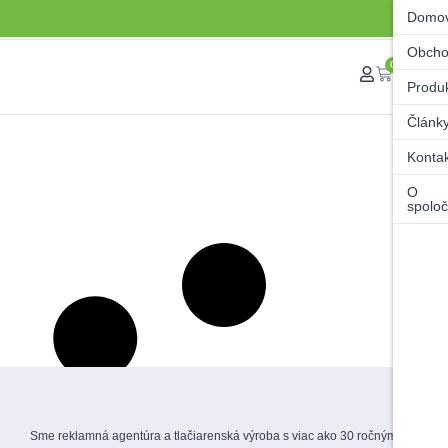
Domo
Obch
0
Produ
Článk
Konta
O
spoloč
Sme reklamná agentúra a tlačiarenská výroba s viac ako 30 ročnými