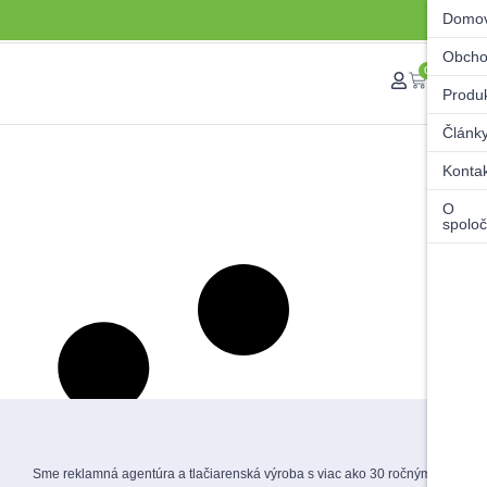
Domo
Obch
0
Produ
Článk
Konta
O
spoloč
Sme reklamná agentúra a tlačiarenská výroba s viac ako 30 ročnými