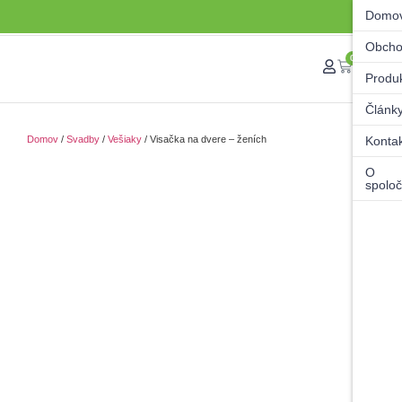
Domo
Obch
0
Produ
Článk
Domov
/
Svadby
/
Vešiaky
/ Visačka na dvere – ženích
Konta
O
spoloč