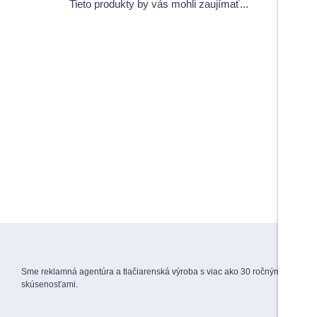
Tieto produkty by vás mohli zaujímať...
View Products
Pečiatky s úsmevným motívom
5,00
€
–
6,00
€
s DPH
Do košíka
Do košíka
Maturitné stužky s gravírovaním
Záverečné práce
1,70
€
s DPH
View Products
Menovky na stuhe
1,50
€
s DPH
Sme reklamná agentúra a tlačiarenská výroba s viac ako 30 ročnými
skúsenosťami.