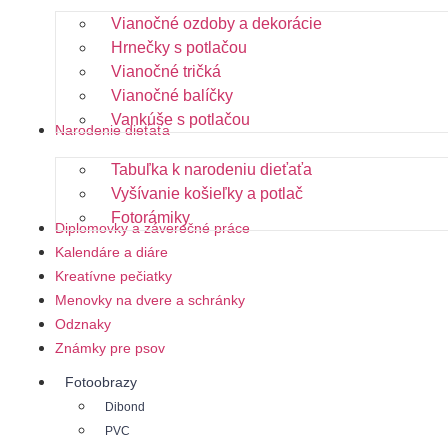
Vianočné ozdoby a dekorácie
Hrnečky s potlačou
Vianočné tričká
Vianočné balíčky
Vankúše s potlačou
Narodenie dieťaťa
Tabuľka k narodeniu dieťaťa
Vyšívanie košieľky a potlač
Fotorámiky
Diplomovky a záverečné práce
Kalendáre a diáre
Kreatívne pečiatky
Menovky na dvere a schránky
Odznaky
Známky pre psov
Fotoobrazy
Dibond
PVC