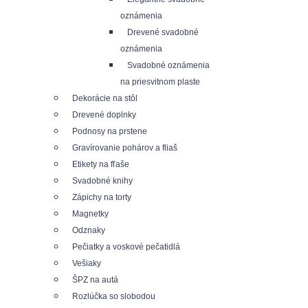
oznámenia
Drevené svadobné
oznámenia
Svadobné oznámenia
na priesvitnom plaste
Dekorácie na stôl
Drevené doplnky
Podnosy na prstene
Gravírovanie pohárov a fliaš
Etikety na fľaše
Svadobné knihy
Zápichy na torty
Magnetky
Odznaky
Pečiatky a voskové pečatidlá
Vešiaky
ŠPZ na autá
Rozlúčka so slobodou