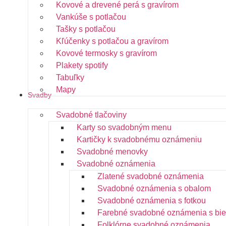
Kovové a drevené perá s gravírom
Vankúše s potlačou
Tašky s potlačou
Kľúčenky s potlačou a gravírom
Kovové termosky s gravírom
Plakety spotify
Tabuľky
Mapy
Svadby
Svadobné tlačoviny
Karty so svadobným menu
Kartičky k svadobnému oznámeniu
Svadobné menovky
Svadobné oznámenia
Zlatené svadobné oznámenia
Svadobné oznámenia s obalom
Svadobné oznámenia s fotkou
Farebné svadobné oznámenia s bie
Folklórne svadobné oznámenia