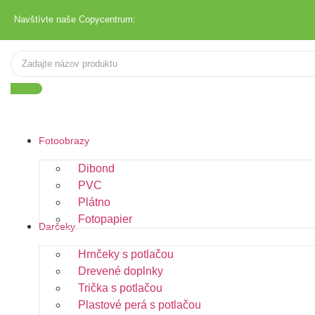
Navštívte naše Copycentrum:
Fotoobrazy
Dibond
PVC
Plátno
Fotopapier
Darčeky
Hrnčeky s potlačou
Drevené doplnky
Trička s potlačou
Plastové perá s potlačou