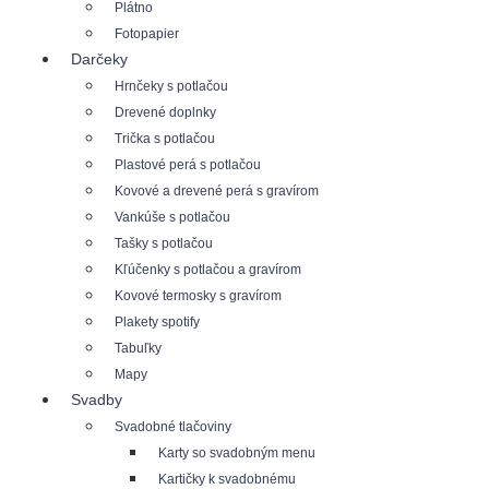
Plátno
Fotopapier
Darčeky
Hrnčeky s potlačou
Drevené doplnky
Trička s potlačou
Plastové perá s potlačou
Kovové a drevené perá s gravírom
Vankúše s potlačou
Tašky s potlačou
Kľúčenky s potlačou a gravírom
Kovové termosky s gravírom
Plakety spotify
Tabuľky
Mapy
Svadby
Svadobné tlačoviny
Karty so svadobným menu
Kartičky k svadobnému