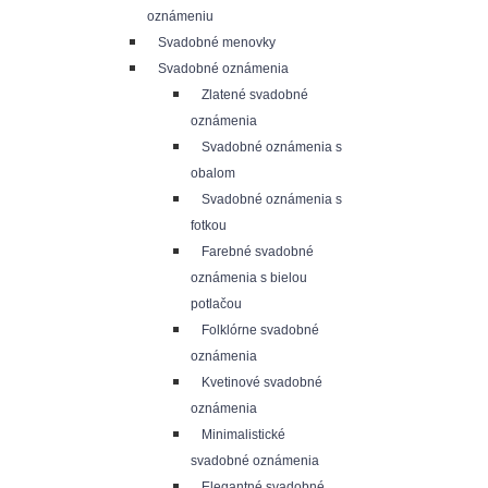
oznámeniu
Svadobné menovky
Svadobné oznámenia
Zlatené svadobné
oznámenia
Svadobné oznámenia s
obalom
Svadobné oznámenia s
fotkou
Farebné svadobné
oznámenia s bielou
potlačou
Folklórne svadobné
oznámenia
Kvetinové svadobné
oznámenia
Minimalistické
svadobné oznámenia
Elegantné svadobné