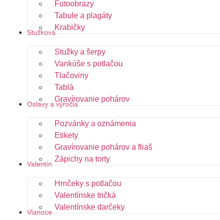
Fotoobrazy
Tabule a plagáty
Krabičky
Stužková
Stužky a šerpy
Vankúše s potlačou
Tlačoviny
Tablá
Gravírovanie pohárov
Oslavy a výročia
Pozvánky a oznámenia
Etikety
Gravírovanie pohárov a fliaš
Zápichy na torty
Valentín
Hrnčeky s potlačou
Valentínske tričká
Valentínske darčeky
Vianoce