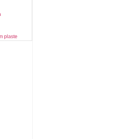
a
m plaste