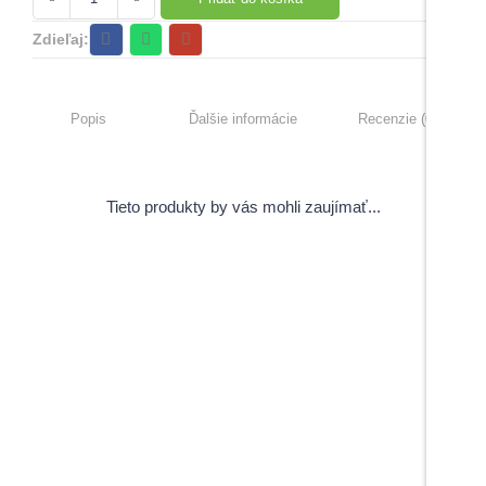
Zdieľaj:
Popis
Ďalšie informácie
Recenzie (0)
Tieto produkty by vás mohli zaujímať...
View Products
Pečiatky s úsmevným motívom
5,00
€
–
6,00
€
s DPH
Do košíka
Do košíka
Maturitné stužky s gravírovaním
Záverečné práce
1,70
€
s DPH
View Products
Menovky na stuhe