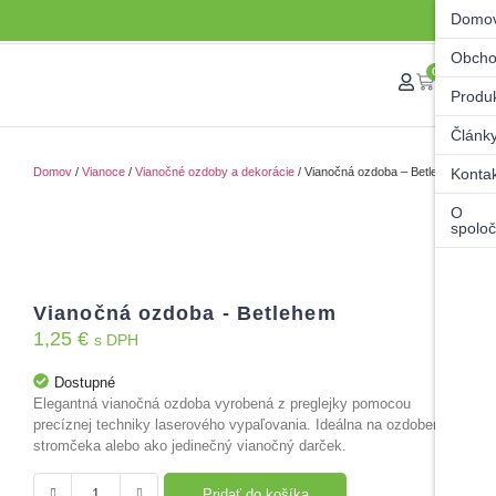
Domo
Obch
0
Produ
Článk
Domov
/
Vianoce
/
Vianočné ozdoby a dekorácie
/ Vianočná ozdoba – Betlehem
Konta
O
spoloč
Vianočná ozdoba - Betlehem
1,25
€
s DPH
Dostupné
Elegantná vianočná ozdoba vyrobená z preglejky pomocou
precíznej techniky laserového vypaľovania. Ideálna na ozdobenie
stromčeka alebo ako jedinečný vianočný darček.
Pridať do košíka