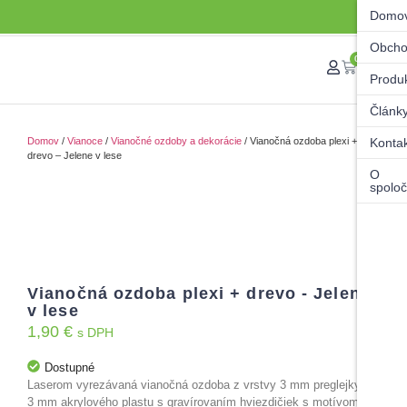
Domo
Obch
0
Produ
Článk
Domov
/
Vianoce
/
Vianočné ozdoby a dekorácie
/ Vianočná ozdoba plexi +
Konta
drevo – Jelene v lese
O
spoloč
Vianočná ozdoba plexi + drevo - Jelene
v lese
1,90
€
s DPH
Dostupné
Laserom vyrezávaná vianočná ozdoba z vrstvy 3 mm preglejky a
3 mm akrylového plastu s gravírovaním hviezdičiek s motívom