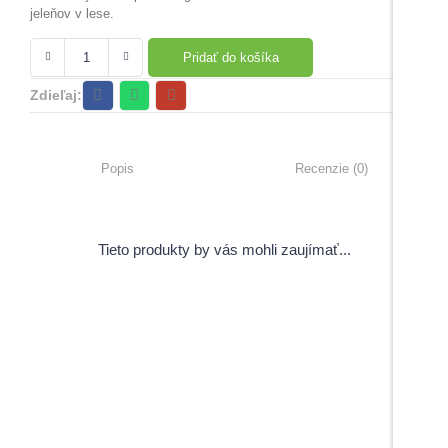
jeleňov v lese.
Pridať do košíka
Zdieľaj:
Popis
Recenzie (0)
Tieto produkty by vás mohli zaujímať...
View Products
Pečiatky s úsmevným motívom
5,00
€
–
6,00
€
s DPH
Do košíka
Do košíka
Maturitné stužky s gravírovaním
Záverečné práce
1,70
€
s DPH