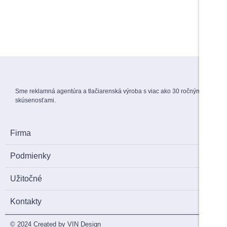
View Products
Menovky na stuhe
1,50
€
s DPH
Sme reklamná agentúra a tlačiarenská výroba s viac ako 30 ročnými
skúsenosťami.
Firma
Podmienky
Užitočné
Kontakty
© 2024 Created by VIN Design