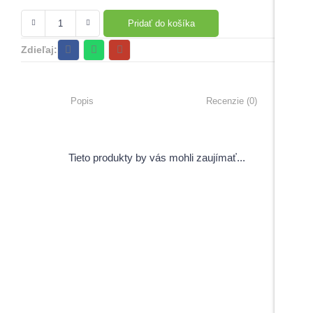
Pridať do košíka
Zdieľaj:
Popis
Recenzie (0)
Tieto produkty by vás mohli zaujímať...
View Products
Pečiatky s úsmevným motívom
5,00
€
–
6,00
€
s DPH
Do košíka
Do košíka
Maturitné stužky s gravírovaním
Záverečné práce
1,70
€
s DPH