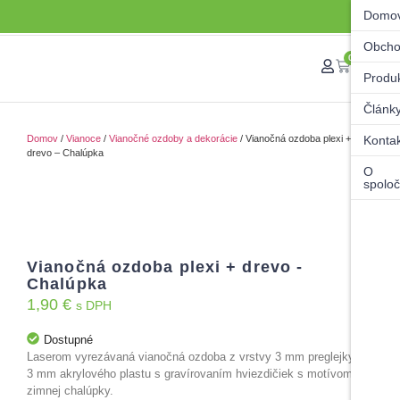
Domo
Obch
0
Produ
Článk
Domov
/
Vianoce
/
Vianočné ozdoby a dekorácie
/ Vianočná ozdoba plexi +
Konta
drevo – Chalúpka
O
spoloč
Vianočná ozdoba plexi + drevo -
Chalúpka
1,90
€
s DPH
Dostupné
Laserom vyrezávaná vianočná ozdoba z vrstvy 3 mm preglejky a
3 mm akrylového plastu s gravírovaním hviezdičiek s motívom
zimnej chalúpky.