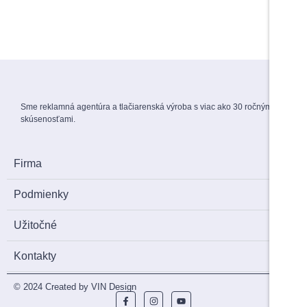
View Products
Menovky na stuhe
1,50
€
s DPH
Sme reklamná agentúra a tlačiarenská výroba s viac ako 30 ročnými
skúsenosťami.
Firma
Podmienky
Užitočné
Kontakty
© 2024 Created by VIN Design