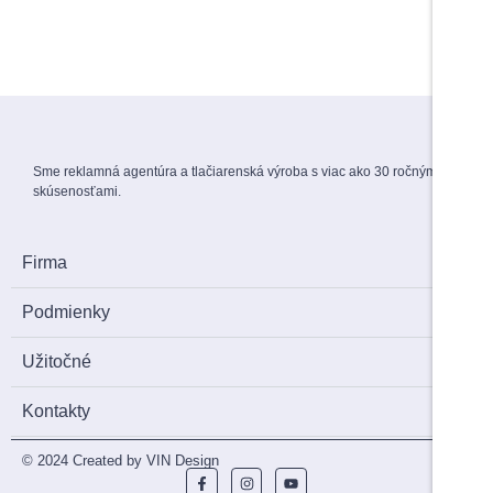
View Products
Menovky na stuhe
1,50
€
s DPH
Sme reklamná agentúra a tlačiarenská výroba s viac ako 30 ročnými
skúsenosťami.
Firma
Podmienky
Užitočné
Kontakty
© 2024 Created by VIN Design