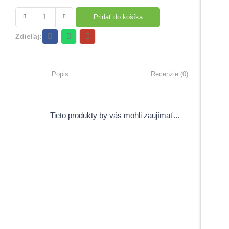
Pridať do košíka
Zdieľaj:
Popis
Recenzie (0)
Tieto produkty by vás mohli zaujímať...
View Products
Pečiatky s úsmevným motívom
5,00
€
–
6,00
€
s DPH
Do košíka
Do košíka
Maturitné stužky s gravírovaním
Záverečné práce
1,70
€
s DPH