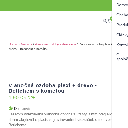
Domo
Obch
0
Produ
Článk
Domov
/
Vianoce
/
Vianočné ozdoby a dekorácie
/ Vianočná ozdoba plexi +
Konta
drevo – Betlehem s kométou
O
spoloč
Vianočná ozdoba plexi + drevo -
Betlehem s kométou
1,90
€
s DPH
Dostupné
Laserom vyrezávaná vianočná ozdoba z vrstvy 3 mm preglejky a
3 mm akrylového plastu s gravírovaním hviezdičiek s motívom
Betlehema.