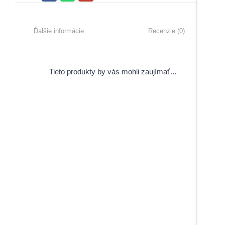
Ďalšie informácie
Recenzie (0)
Tieto produkty by vás mohli zaujímať...
View Products
Pečiatky s úsmevným motívom
5,00
€
–
6,00
€
s DPH
Do košíka
Do košíka
Maturitné stužky s gravírovaním
Záverečné práce
1,70
€
s DPH
View Products
Menovky na stuhe
1,50
€
s DPH