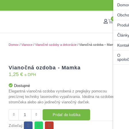
Domo
Obch
0
Produ
Článk
Domov
/
Vianoce
/
Vianočné ozdoby a dekorácie
/ Vianočná ozdoba – Mamka
Konta
O
spoloč
Vianočná ozdoba - Mamka
1,25
€
s DPH
Dostupné
Elegantná vianočná ozdoba vyrobená z preglejky pomocou
precíznej techniky laserového vypaľovania. Ideálna na ozdobenie
stromčeka alebo ako jedinečný vianočný darček.
Pridať do košíka
Zdieľaj: