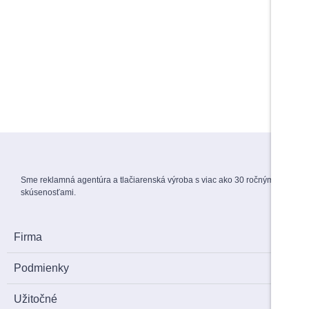
Do košíka
Do košíka
Maturitné stužky s gravírovaním
Záverečné práce
1,70
€
s DPH
View Products
Menovky na stuhe
1,50
€
s DPH
Sme reklamná agentúra a tlačiarenská výroba s viac ako 30 ročnými
skúsenosťami.
Firma
Podmienky
Užitočné