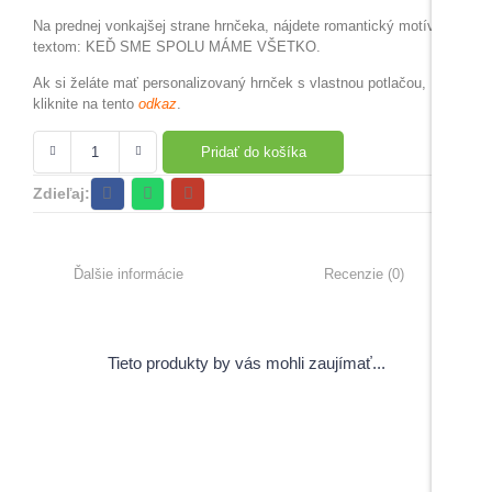
Na prednej vonkajšej strane hrnčeka, nájdete romantický motív s
textom: KEĎ SME SPOLU MÁME VŠETKO.
Ak si želáte mať personalizovaný hrnček s vlastnou potlačou,
kliknite na tento
odkaz
.
Pridať do košíka
Zdieľaj:
Ďalšie informácie
Recenzie (0)
Tieto produkty by vás mohli zaujímať...
View Products
Pečiatky s úsmevným motívom
5,00
€
–
6,00
€
s DPH