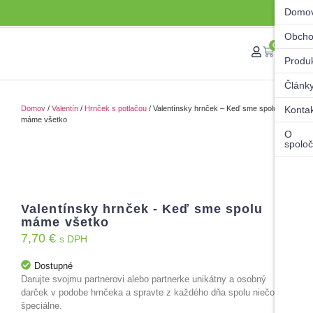
Domo
Obch
0
Produ
Článk
Domov
/
Valentín
/
Hrnček s potlačou
/ Valentínsky hrnček – Keď sme spolu
Konta
máme všetko
O
spoloč
Valentínsky hrnček - Keď sme spolu
máme všetko
7,70
€
s DPH
Dostupné
Darujte svojmu partnerovi alebo partnerke unikátny a osobný
darček v podobe hrnčeka a spravte z každého dňa spolu niečo
špeciálne.