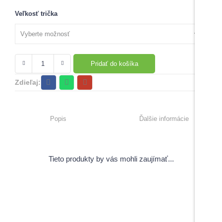
Veľkosť trička
Pridať do košíka
Zdieľaj:
Popis
Ďalšie informácie
Tieto produkty by vás mohli zaujímať...
View Products
Pečiatky s úsmevným motívom
5,00
€
–
6,00
€
s DPH