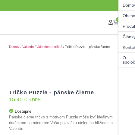
Domo
Obch
0
Produ
Článk
Domov
/
Valentín
/
Valentínske tričká
/ Tričko Puzzle – pánske čierne
Konta
O
spoloč
Tričko Puzzle - pánske čierne
15,40
€
s DPH
Dostupné
Pánske čierne tričko s motívom Puzzle môže byť ideálnym
darčekom na mieru pre Vašu polovičku nielen na blížiaci sa
Valentín.