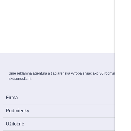
Do košíka
Do košíka
Maturitné stužky s gravírovaním
Záverečné práce
1,70
€
s DPH
View Products
Menovky na stuhe
1,50
€
s DPH
Sme reklamná agentúra a tlačiarenská výroba s viac ako 30 ročnými
skúsenosťami.
Firma
Podmienky
Užitočné