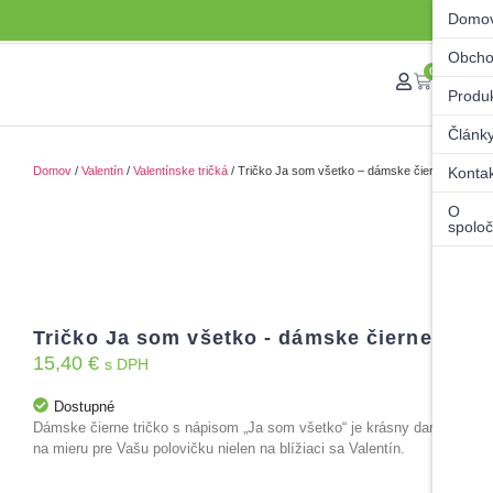
Domo
Obch
0
Produ
Článk
Domov
/
Valentín
/
Valentínske tričká
/ Tričko Ja som všetko – dámske čierne
Konta
O
spoloč
Tričko Ja som všetko - dámske čierne
15,40
€
s DPH
Dostupné
Dámske čierne tričko s nápisom „Ja som všetko“ je krásny darček
na mieru pre Vašu polovičku nielen na blížiaci sa Valentín.