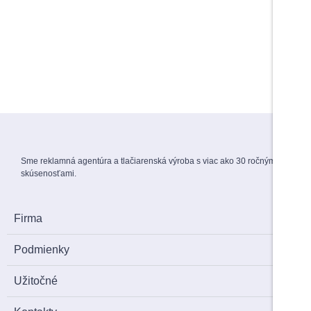
Do košíka
Do košíka
Maturitné stužky s gravírovaním
Záverečné práce
1,70
€
s DPH
View Products
Menovky na stuhe
1,50
€
s DPH
Sme reklamná agentúra a tlačiarenská výroba s viac ako 30 ročnými
skúsenosťami.
Firma
Podmienky
Užitočné