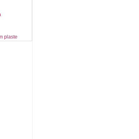
a
m plaste