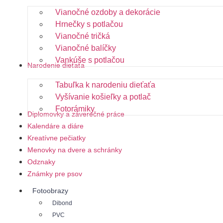
Vianočné ozdoby a dekorácie
Hrnečky s potlačou
Vianočné tričká
Vianočné balíčky
Vankúše s potlačou
Narodenie dieťaťa
Tabuľka k narodeniu dieťaťa
Vyšívanie košieľky a potlač
Fotorámiky
Diplomovky a záverečné práce
Kalendáre a diáre
Kreatívne pečiatky
Menovky na dvere a schránky
Odznaky
Známky pre psov
Fotoobrazy
Dibond
PVC