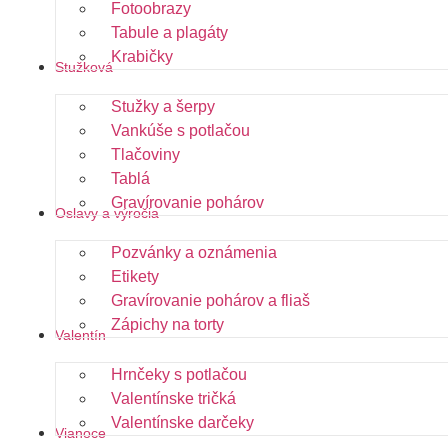
Fotoobrazy
Tabule a plagáty
Krabičky
Stužková
Stužky a šerpy
Vankúše s potlačou
Tlačoviny
Tablá
Gravírovanie pohárov
Oslavy a výročia
Pozvánky a oznámenia
Etikety
Gravírovanie pohárov a fliaš
Zápichy na torty
Valentín
Hrnčeky s potlačou
Valentínske tričká
Valentínske darčeky
Vianoce