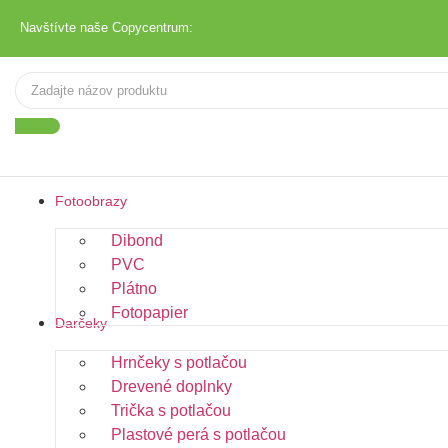
Navštívte naše Copycentrum:
Fotoobrazy
Dibond
PVC
Plátno
Fotopapier
Darčeky
Hrnčeky s potlačou
Drevené doplnky
Trička s potlačou
Plastové perá s potlačou