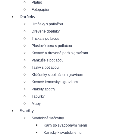
Plátno
Fotopapier
Darčeky
Hrnčeky s potlačou
Drevené doplnky
Trička s potlačou
Plastové perá s potlačou
Kovové a drevené perá s gravírom
Vankúše s potlačou
Tašky s potlačou
Kľúčenky s potlačou a gravírom
Kovové termosky s gravírom
Plakety spotify
Tabuľky
Mapy
Svadby
Svadobné tlačoviny
Karty so svadobným menu
Kartičky k svadobnému