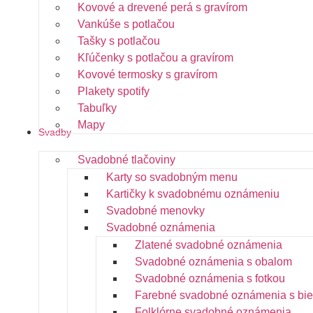
Kovové a drevené perá s gravírom
Vankúše s potlačou
Tašky s potlačou
Kľúčenky s potlačou a gravírom
Kovové termosky s gravírom
Plakety spotify
Tabuľky
Mapy
Svadby
Svadobné tlačoviny
Karty so svadobným menu
Kartičky k svadobnému oznámeniu
Svadobné menovky
Svadobné oznámenia
Zlatené svadobné oznámenia
Svadobné oznámenia s obalom
Svadobné oznámenia s fotkou
Farebné svadobné oznámenia s bie
Folklórne svadobné oznámenia