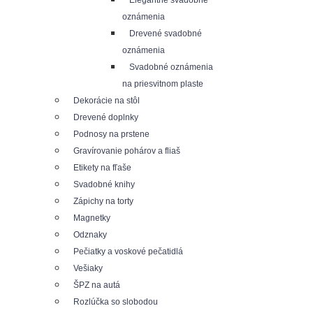
Elegantné svadobné
oznámenia
Drevené svadobné
oznámenia
Svadobné oznámenia
na priesvitnom plaste
Dekorácie na stôl
Drevené doplnky
Podnosy na prstene
Gravírovanie pohárov a fliaš
Etikety na fľaše
Svadobné knihy
Zápichy na torty
Magnetky
Odznaky
Pečiatky a voskové pečatidlá
Vešiaky
ŠPZ na autá
Rozlúčka so slobodou