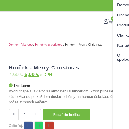
Domo
Obch
0
Produ
Článk
Domov
/
Vianoce
/
Hrnečky s potlačou
/ Hrnček – Merry Christmas
Konta
O
spoloč
Hrnček - Merry Christmas
7,60
€
5,00
€
s DPH
Dostupné
Vychutnajte si sviatočnú atmosféru s hrnčekom, ktorý prinesie
kúzlo Vianoc po každom dúšku. Ideálny na horúcu čokoládu či čaj
počas zimných večerov.
Pridať do košíka
Zdieľaj: