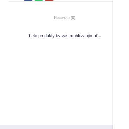
Recenzie (0)
Tieto produkty by vás mohli zaujímať...
View Products
Pečiatky s úsmevným motívom
5,00
€
–
6,00
€
s DPH
Do košíka
Do košíka
Maturitné stužky s gravírovaním
Záverečné práce
1,70
€
s DPH
View Products
Menovky na stuhe
1,50
€
s DPH