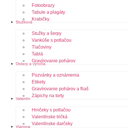
Fotoobrazy
Tabule a plagáty
Krabičky
Stužková
Stužky a šerpy
Vankúše s potlačou
Tlačoviny
Tablá
Gravírovanie pohárov
Oslavy a výročia
Pozvánky a oznámenia
Etikety
Gravírovanie pohárov a fliaš
Zápichy na torty
Valentín
Hrnčeky s potlačou
Valentínske tričká
Valentínske darčeky
Vianoce