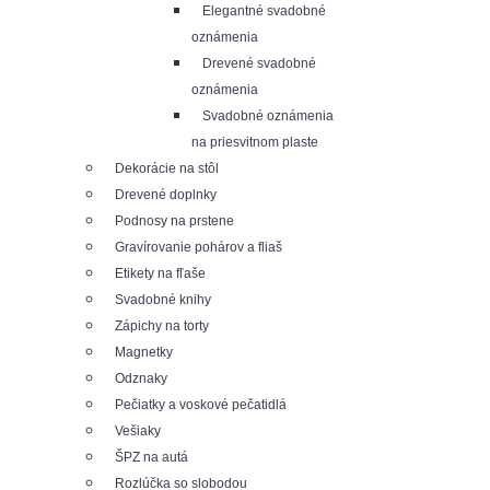
Elegantné svadobné
oznámenia
Drevené svadobné
oznámenia
Svadobné oznámenia
na priesvitnom plaste
Dekorácie na stôl
Drevené doplnky
Podnosy na prstene
Gravírovanie pohárov a fliaš
Etikety na fľaše
Svadobné knihy
Zápichy na torty
Magnetky
Odznaky
Pečiatky a voskové pečatidlá
Vešiaky
ŠPZ na autá
Rozlúčka so slobodou