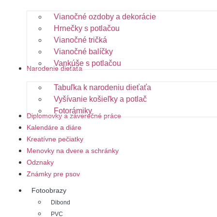
Vianočné ozdoby a dekorácie
Hrnečky s potlačou
Vianočné tričká
Vianočné balíčky
Vankúše s potlačou
Narodenie dieťaťa
Tabuľka k narodeniu dieťaťa
Vyšívanie košieľky a potlač
Fotorámiky
Diplomovky a záverečné práce
Kalendáre a diáre
Kreatívne pečiatky
Menovky na dvere a schránky
Odznaky
Známky pre psov
Fotoobrazy
Dibond
PVC