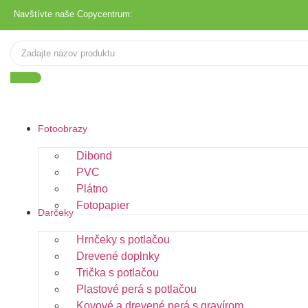
Navštívte naše Copycentrum:
Fotoobrazy
Dibond
PVC
Plátno
Fotopapier
Darčeky
Hrnčeky s potlačou
Drevené doplnky
Trička s potlačou
Plastové perá s potlačou
Kovové a drevené perá s gravírom