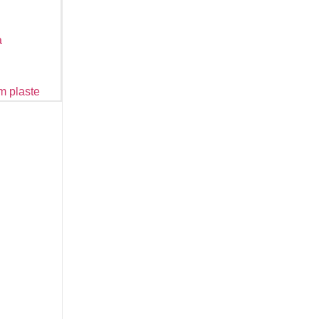
a
m plaste