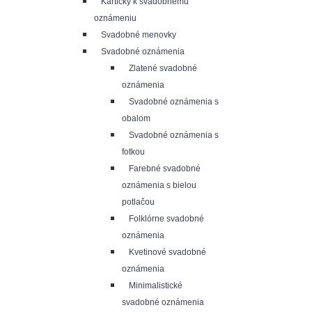
Kartičky k svadobnému
oznámeniu
Svadobné menovky
Svadobné oznámenia
Zlatené svadobné
oznámenia
Svadobné oznámenia s
obalom
Svadobné oznámenia s
fotkou
Farebné svadobné
oznámenia s bielou
potlačou
Folklórne svadobné
oznámenia
Kvetinové svadobné
oznámenia
Minimalistické
svadobné oznámenia