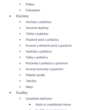
Plátno
Fotopapier
Darčeky
Hrnčeky s potlačou
Drevené doplnky
Trička s potlačou
Plastové perá s potlačou
Kovové a drevené perá s gravírom
Vankúše s potlačou
Tašky s potlačou
Kľúčenky s potlačou a gravírom
Kovové termosky s gravírom
Plakety spotify
Tabuľky
Mapy
Svadby
Svadobné tlačoviny
Karty so svadobným menu