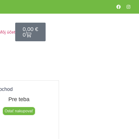
0,00
€
Môj účet
0
bchod​
Pre teba
Ostať nakupovať