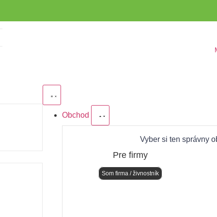
Obchod
Vyber si ten správny o
Pre firmy
Som firma / živnostník