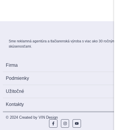
Menovky na stuhe
1,50
€
s DPH
Sme reklamná agentúra a tlačiarenská výroba s viac ako 30 ročnými
skúsenosťami.
Firma
Podmienky
Užitočné
Kontakty
© 2024 Created by VIN Design