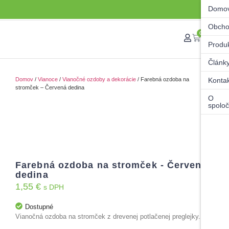
Domo
Obch
0
Produ
Článk
Domov
/
Vianoce
/
Vianočné ozdoby a dekorácie
/ Farebná ozdoba na
Konta
stromček – Červená dedina
O
spoloč
Farebná ozdoba na stromček - Červená
dedina
1,55
€
s DPH
Dostupné
Vianočná ozdoba na stromček z drevenej potlačenej preglejky.