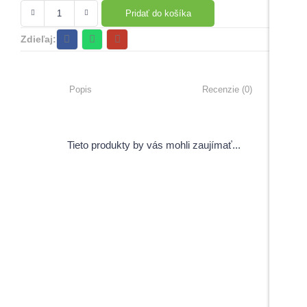
Pridať do košíka
Zdieľaj:
Popis
Recenzie (0)
Tieto produkty by vás mohli zaujímať...
View Products
Pečiatky s úsmevným motívom
5,00
€
–
6,00
€
s DPH
Do košíka
Do košíka
Maturitné stužky s gravírovaním
Záverečné práce
1,70
€
s DPH
View Products