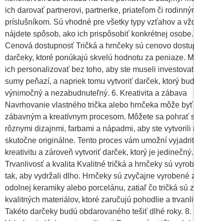
ich darovať partnerovi, partnerke, priateľom či rodinným
príslušníkom. Sú vhodné pre všetky typy vzťahov a vždy
nájdete spôsob, ako ich prispôsobiť konkrétnej osobe. 5.
Cenová dostupnosť Tričká a hrnčeky sú cenovo dostupné
darčeky, ktoré ponúkajú skvelú hodnotu za peniaze. Môžete
ich personalizovať bez toho, aby ste museli investovať veľké
sumy peňazí, a napriek tomu vytvoriť darček, ktorý bude
výnimočný a nezabudnuteľný. 6. Kreativita a zábava
Navrhovanie vlastného trička alebo hrnčeka môže byť
zábavným a kreatívnym procesom. Môžete sa pohrať s
rôznymi dizajnmi, farbami a nápadmi, aby ste vytvorili niečo
skutočne originálne. Tento proces vám umožní vyjadriť svoju
kreativitu a zároveň vytvoriť darček, ktorý je jedinečný. 7.
Trvanlivosť a kvalita Kvalitné tričká a hrnčeky sú vyrobené
tak, aby vydržali dlho. Hrnčeky sú zvyčajne vyrobené z
odolnej keramiky alebo porcelánu, zatiaľ čo tričká sú z
kvalitných materiálov, ktoré zaručujú pohodlie a trvanlivosť.
Takéto darčeky budú obdarovaného tešiť dlhé roky. 8.