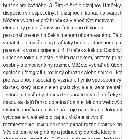
hrnček pre každého. 3. Široká škála dizajnov Hrnčeky sú k
dispozícii v nespočetných dizajnoch, farbách a tvaroch.
Môžete vybrať vtipný hrnček s vianočným motívom,
elegantný porcelánový hrnček alebo dokonca
personalizovaný hrnček s menom obdarovaného. Táto
variabilita umožňuje vybrať taký hrnček, ktorý bude presne
pasovať k vkusu príjemcu. 4. Hrnček s fotkou: Osobný dotyk
Hrnček s fotkou je ešte lepším darčekom, pretože pridáva
osobný a emocionálny rozmer. Môžete vybrať obľúbenú
spoločnú fotografiu, rodinný obrázok alebo snímku, ktorá má
pre vás oboch špeciálny význam. Týmto spôsobom vytvoríte
darček, ktorý bude nielen praktický, ale aj sentimentálny. 5.
Jednoduchosť objednania Personalizované hrnčeky s
fotkou sa dajú ľahko objednať online. Mnoho webových
stránok ponúka intuitívne nástroje na nahranie fotografií a
vytvorenie vlastného dizajnu. Môžete si zvoliť
rozmiestnenie, text a dokonca pridať rôzne grafické prvky.
Výsledkom je originálny a jedinečný darček, ktorý si