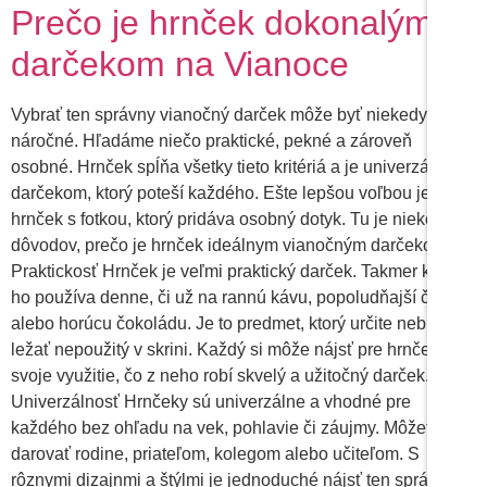
Prečo je hrnček dokonalým
darčekom na Vianoce
Vybrať ten správny vianočný darček môže byť niekedy
náročné. Hľadáme niečo praktické, pekné a zároveň
osobné. Hrnček spĺňa všetky tieto kritériá a je univerzálnym
darčekom, ktorý poteší každého. Ešte lepšou voľbou je
hrnček s fotkou, ktorý pridáva osobný dotyk. Tu je niekoľko
dôvodov, prečo je hrnček ideálnym vianočným darčekom. 1.
Praktickosť Hrnček je veľmi praktický darček. Takmer každý
ho používa denne, či už na rannú kávu, popoludňajší čaj
alebo horúcu čokoládu. Je to predmet, ktorý určite nebude
ležať nepoužitý v skrini. Každý si môže nájsť pre hrnček
svoje využitie, čo z neho robí skvelý a užitočný darček. 2.
Univerzálnosť Hrnčeky sú univerzálne a vhodné pre
každého bez ohľadu na vek, pohlavie či záujmy. Môžete ich
darovať rodine, priateľom, kolegom alebo učiteľom. S
rôznymi dizajnmi a štýlmi je jednoduché nájsť ten správny