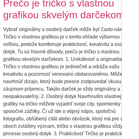
Prečo je tričko s vlastnou
grafikou skvelým darčekom
Vybrať originálny a osobný darček môže byť často náročné.
Tričko s vlastnou grafikou je v tomto ohľade výbornou
voľbou, pretože kombinuje praktickosť, kreativitu a osobný
dotyk. Tu sú hlavné dôvody, prečo je tričko s vlastnou
grafikou skvelým darčekom. 1. Unikátnosť a originalita
Tričko s vlastnou grafikou je jedinečné a odráža vašu
kreativitu a pozornosť venovanú obdarovanému. Môžete si
navrhnúť dizajn, ktorý bude presne zodpovedať vkusu a
záujmom príjemcu. Takýto darček je vždy originálny a
neopakovateľný. 2. Osobný dotyk Navrhnutím vlastnej
grafiky na tričko môžete vyjadriť svoje city, spomienky a
spoločné zážitky. Či už ide o vtipný nápis, spoločnú
fotografiu, obľúbený citát alebo obrázok, ktorý má pre vás
oboch zvláštny význam, tričko s vlastnou grafikou vždy
prinesie osobný dotyk. 3. Praktickosť Tričko je praktický