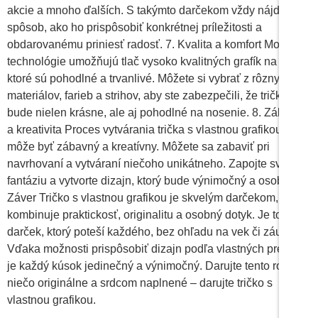
akcie a mnoho ďalších. S takýmto darčekom vždy nájdete
spôsob, ako ho prispôsobiť konkrétnej príležitosti a
obdarovanému priniesť radosť. 7. Kvalita a komfort Moderné
technológie umožňujú tlač vysoko kvalitných grafík na tričká,
ktoré sú pohodlné a trvanlivé. Môžete si vybrať z rôznych
materiálov, farieb a strihov, aby ste zabezpečili, že tričko
bude nielen krásne, ale aj pohodlné na nosenie. 8. Zábava
a kreativita Proces vytvárania trička s vlastnou grafikou
môže byť zábavný a kreatívny. Môžete sa zabaviť pri
navrhovaní a vytváraní niečoho unikátneho. Zapojte svoju
fantáziu a vytvorte dizajn, ktorý bude výnimočný a osobitý.
Záver Tričko s vlastnou grafikou je skvelým darčekom, ktorý
kombinuje praktickosť, originalitu a osobný dotyk. Je to
darček, ktorý poteší každého, bez ohľadu na vek či záujmy.
Vďaka možnosti prispôsobiť dizajn podľa vlastných predstáv
je každý kúsok jedinečný a výnimočný. Darujte tento rok
niečo originálne a srdcom naplnené – darujte tričko s
vlastnou grafikou.