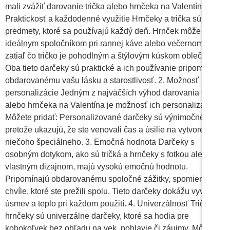
mali zvážiť darovanie trička alebo hrnčeka na Valentína. 1.
Praktickosť a každodenné využitie Hrnčeky a trička sú
predmety, ktoré sa používajú každý deň. Hrnček môže byť
ideálnym spoločníkom pri rannej káve alebo večernom čaji,
zatiaľ čo tričko je pohodlným a štýlovým kúskom oblečenia.
Oba tieto darčeky sú praktické a ich používanie pripomenie
obdarovanému vašu lásku a starostlivosť. 2. Možnosť
personalizácie Jedným z najväčších výhod darovania trička
alebo hrnčeka na Valentína je možnosť ich personalizácie.
Môžete pridať: Personalizované darčeky sú výnimočné,
pretože ukazujú, že ste venovali čas a úsilie na vytvorenie
niečoho špeciálneho. 3. Emočná hodnota Darčeky s
osobným dotykom, ako sú tričká a hrnčeky s fotkou alebo
vlastným dizajnom, majú vysokú emočnú hodnotu.
Pripomínajú obdarovanému spoločné zážitky, spomienky a
chvíle, ktoré ste prežili spolu. Tieto darčeky dokážu vyvolať
úsmev a teplo pri každom použití. 4. Univerzálnosť Tričká a
hrnčeky sú univerzálne darčeky, ktoré sa hodia pre
kohokoľvek bez ohľadu na vek, pohlavie či záujmy. Môžete