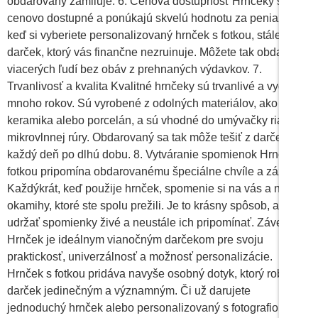
obdarovaný zamiluje. 6. Cenová dostupnosť Hrnčeky sú
cenovo dostupné a ponúkajú skvelú hodnotu za peniaze. Aj
keď si vyberiete personalizovaný hrnček s fotkou, stále ide o
darček, ktorý vás finančne nezruinuje. Môžete tak obdarovať
viacerých ľudí bez obáv z prehnaných výdavkov. 7.
Trvanlivosť a kvalita Kvalitné hrnčeky sú trvanlivé a vydržia
mnoho rokov. Sú vyrobené z odolných materiálov, ako je
keramika alebo porcelán, a sú vhodné do umývačky riadu i
mikrovlnnej rúry. Obdarovaný sa tak môže tešiť z darčeka
každý deň po dlhú dobu. 8. Vytváranie spomienok Hrnček s
fotkou pripomína obdarovanému špeciálne chvíle a zážitky.
Každýkrát, keď použije hrnček, spomenie si na vás a na
okamihy, ktoré ste spolu prežili. Je to krásny spôsob, ako
udržať spomienky živé a neustále ich pripomínať. Záver
Hrnček je ideálnym vianočným darčekom pre svoju
praktickosť, univerzálnosť a možnosť personalizácie.
Hrnček s fotkou pridáva navyše osobný dotyk, ktorý robí
darček jedinečným a významným. Či už darujete
jednoduchý hrnček alebo personalizovaný s fotografiou,