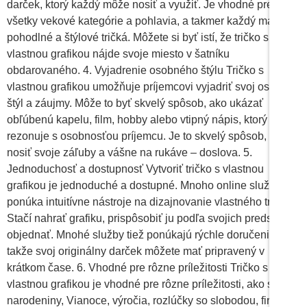
darček, ktorý každý môže nosiť a využiť. Je vhodné pre
všetky vekové kategórie a pohlavia, a takmer každý má rád
pohodlné a štýlové tričká. Môžete si byť istí, že tričko s
vlastnou grafikou nájde svoje miesto v šatníku
obdarovaného. 4. Vyjadrenie osobného štýlu Tričko s
vlastnou grafikou umožňuje príjemcovi vyjadriť svoj osobný
štýl a záujmy. Môže to byť skvelý spôsob, ako ukázať
obľúbenú kapelu, film, hobby alebo vtipný nápis, ktorý
rezonuje s osobnosťou príjemcu. Je to skvelý spôsob, ako
nosiť svoje záľuby a vášne na rukáve – doslova. 5.
Jednoduchosť a dostupnosť Vytvoriť tričko s vlastnou
grafikou je jednoduché a dostupné. Mnoho online služieb
ponúka intuitívne nástroje na dizajnovanie vlastného trička.
Stačí nahrať grafiku, prispôsobiť ju podľa svojich predstáv a
objednať. Mnohé služby tiež ponúkajú rýchle doručenie,
takže svoj originálny darček môžete mať pripravený v
krátkom čase. 6. Vhodné pre rôzne príležitosti Tričko s
vlastnou grafikou je vhodné pre rôzne príležitosti, ako sú
narodeniny, Vianoce, výročia, rozlúčky so slobodou, firemné