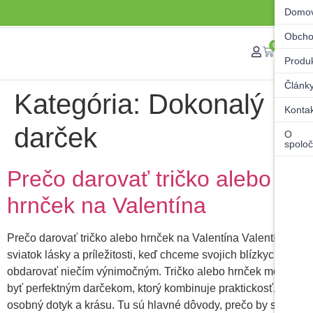
Domo
Obch
0
Produ
Článk
Kategória:
Dokonalý
Konta
darček
O
spoloč
Prečo darovať tričko alebo
hrnček na Valentína
Prečo darovať tričko alebo hrnček na Valentína Valentín je
sviatok lásky a príležitosti, keď chceme svojich blízkych
obdarovať niečím výnimočným. Tričko alebo hrnček môže
byť perfektným darčekom, ktorý kombinuje praktickosť,
osobný dotyk a krásu. Tu sú hlavné dôvody, prečo by ste