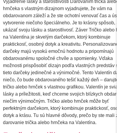
Vyjadrenie lásky a starostlivosti Darovaním trička alebo
hrnčeka s vlastným dizajnom vyjadrujete, že vám na
obdarovanom záleží a že ste ochotní venovať čas a úsilie na
vytvorenie niečoho špeciálneho. Je to krásny spôsob, ako
ukázať svoju lásku a starostlivosť. Záver Tričko alebo hrnček
na Valentína je skvelým darčekom, ktorý kombinuje
praktickosť, osobný dotyk a kreativitu. Personalizované
darčeky majú vysokú emočnú hodnotu a pripomínajú
obdarovanému spoločné chvíle a spomienky. Vďaka
možnosti prispôsobiť dizajn podľa vlastných predstáv sú
tieto darčeky jedinečné a výnimočné. Tento Valentín darujte
niečo, čo bude obdarovaného tešiť každý deň – darujte
tričko alebo hrnček s vlastnou grafikou. Valentín je sviatok
lásky a príležitosti, keď chceme svojich blízkych obdarovať
niečím výnimočným. Tričko alebo hrnček môže byť
perfektným darčekom, ktorý kombinuje praktickosť, osobný
dotyk a krásu. Tu sú hlavné dôvody, prečo by ste mali zvážiť
darovanie trička alebo hrnčeka na Valentína.