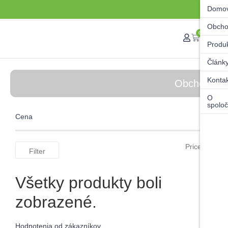
Domo
Obch
0
Produ
Článk
Konta
Obchod
O
spoloč
Cena
Price:
—
Filter
Všetky produkty boli
zobrazené.
Hodnotenia od zákazníkov