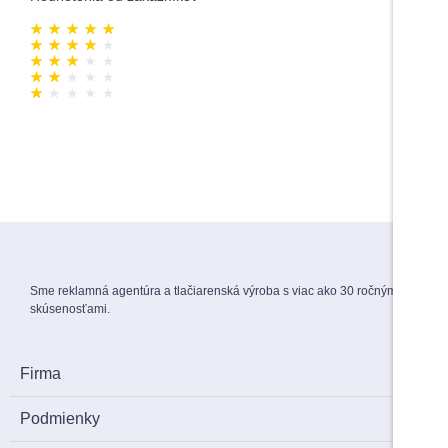
★
★
★
★
★
0
★
★
★
★
★
0
★
★
★
★
★
0
★
★
★
★
★
0
★
★
★
★
★
0
Sme reklamná agentúra a tlačiarenská výroba s viac ako 30 ročnými
skúsenosťami.
Firma
Podmienky