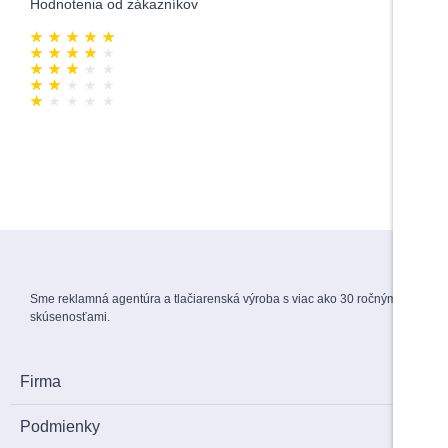
Hodnotenia od zákazníkov
★
★
★
★
★
0
★
★
★
★
★
0
★
★
★
★
★
0
★
★
★
★
★
0
★
★
★
★
★
0
Sme reklamná agentúra a tlačiarenská výroba s viac ako 30 ročnými
skúsenosťami.
Firma
Podmienky