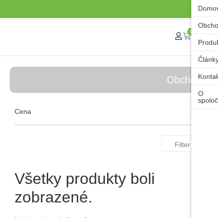
Domo
Obch
0
Produ
Článk
Konta
Obchod
O
spoloč
Cena
Filter
Všetky produkty boli
zobrazené.