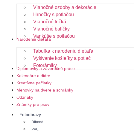
Vianočné ozdoby a dekorácie
Hrnečky s potlačou
Vianočné tričká
Vianočné balíčky
Vankúše s potlačou
Narodenie dieťaťa
Tabuľka k narodeniu dieťaťa
Vyšívanie košieľky a potlač
Fotorámiky
Diplomovky a záverečné práce
Kalendáre a diáre
Kreatívne pečiatky
Menovky na dvere a schránky
Odznaky
Známky pre psov
Fotoobrazy
Dibond
PVC