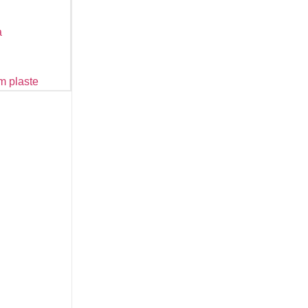
a
m plaste