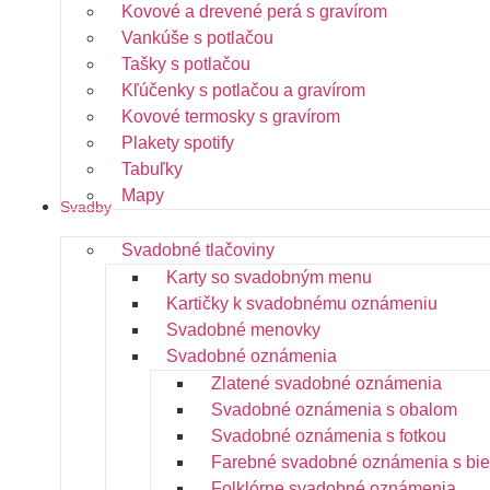
Kovové a drevené perá s gravírom
Vankúše s potlačou
Tašky s potlačou
Kľúčenky s potlačou a gravírom
Kovové termosky s gravírom
Plakety spotify
Tabuľky
Mapy
Svadby
Svadobné tlačoviny
Karty so svadobným menu
Kartičky k svadobnému oznámeniu
Svadobné menovky
Svadobné oznámenia
Zlatené svadobné oznámenia
Svadobné oznámenia s obalom
Svadobné oznámenia s fotkou
Farebné svadobné oznámenia s bie
Folklórne svadobné oznámenia