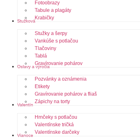
Fotoobrazy
Tabule a plagáty
Krabičky
Stužková
Stužky a šerpy
Vankúše s potlačou
Tlačoviny
Tablá
Gravírovanie pohárov
Oslavy a výročia
Pozvánky a oznámenia
Etikety
Gravírovanie pohárov a fliaš
Zápichy na torty
Valentín
Hrnčeky s potlačou
Valentínske tričká
Valentínske darčeky
Vianoce