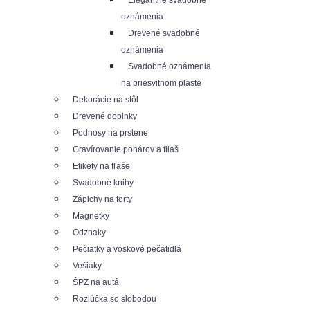
Elegantné svadobné
oznámenia
Drevené svadobné
oznámenia
Svadobné oznámenia
na priesvitnom plaste
Dekorácie na stôl
Drevené doplnky
Podnosy na prstene
Gravírovanie pohárov a fliaš
Etikety na fľaše
Svadobné knihy
Zápichy na torty
Magnetky
Odznaky
Pečiatky a voskové pečatidlá
Vešiaky
ŠPZ na autá
Rozlúčka so slobodou