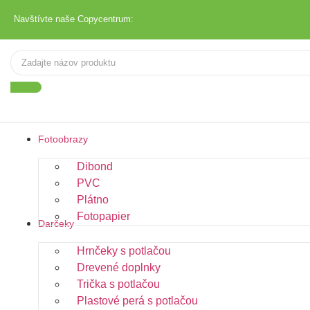
Navštívte naše Copycentrum:
Fotoobrazy
Dibond
PVC
Plátno
Fotopapier
Darčeky
Hrnčeky s potlačou
Drevené doplnky
Trička s potlačou
Plastové perá s potlačou