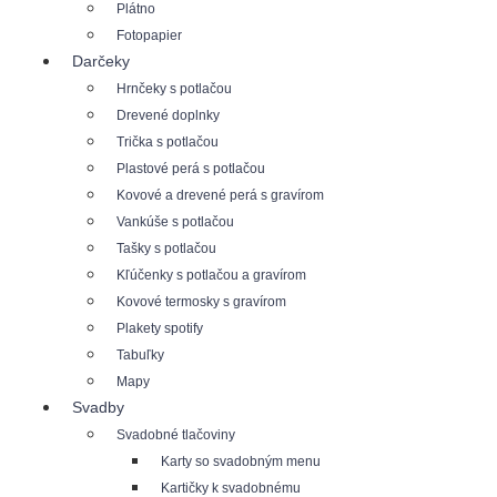
Plátno
Fotopapier
Darčeky
Hrnčeky s potlačou
Drevené doplnky
Trička s potlačou
Plastové perá s potlačou
Kovové a drevené perá s gravírom
Vankúše s potlačou
Tašky s potlačou
Kľúčenky s potlačou a gravírom
Kovové termosky s gravírom
Plakety spotify
Tabuľky
Mapy
Svadby
Svadobné tlačoviny
Karty so svadobným menu
Kartičky k svadobnému