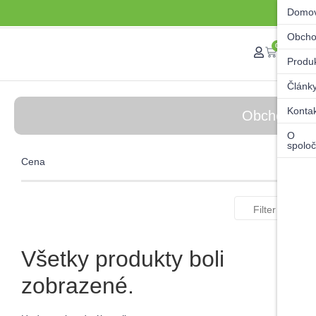
Domo
Obch
0
Produ
Článk
Konta
Obchod
O
spoloč
Cena
Filter
Všetky produkty boli
zobrazené.