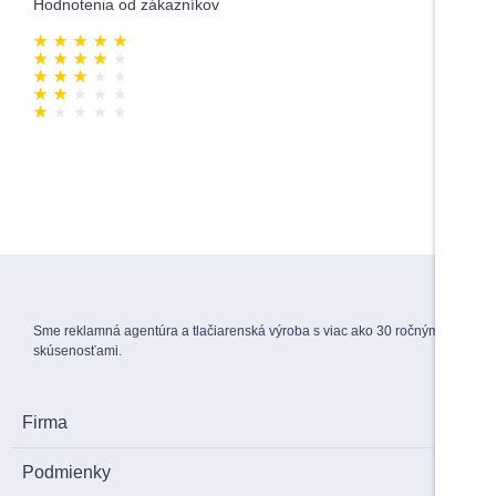
Hodnotenia od zákazníkov
★
★
★
★
★
0
★
★
★
★
★
0
★
★
★
★
★
0
★
★
★
★
★
0
★
★
★
★
★
0
Sme reklamná agentúra a tlačiarenská výroba s viac ako 30 ročnými
skúsenosťami.
Firma
Podmienky