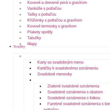
Kovové a drevené perá s gravírom
Vankúše s potlačou
Tašky s potlačou
Kľúčenky s potlačou a gravírom
Kovové termosky s gravírom
Plakety spotify
Tabuľky
Mapy
Svadby
Svadobné tlačoviny
Karty so svadobným menu
Kartičky k svadobnému oznámeniu
Svadobné menovky
Svadobné oznámenia
Zlatené svadobné oznámenia
Svadobné oznámenia s obalom
Svadobné oznámenia s fotkou
Farebné svadobné oznámenia s bie
potlačou