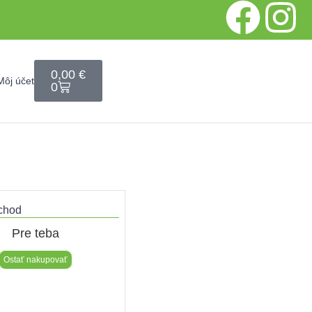
0,00
€
Môj účet
0
chod​
Pre teba
Ostať nakupovať