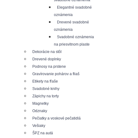
svadobné oznámenia
Elegantné svadobné
oznámenia
Drevené svadobné
oznámenia
Svadobné oznámenia
na priesvitnom plaste
Dekorácie na stôl
Drevené doplnky
Podnosy na prstene
Gravírovanie pohárov a fliaš
Etikety na fľaše
Svadobné knihy
Zápichy na torty
Magnetky
Odznaky
Pečiatky a voskové pečatidlá
Vešiaky
ŠPZ na autá