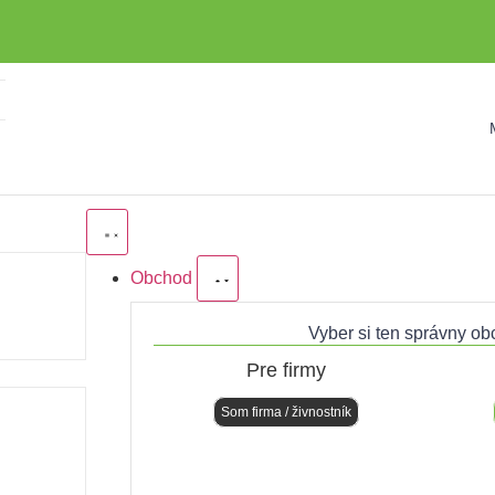
Obchod
Vyber si ten správny ob
Pre firmy
Som firma / živnostník