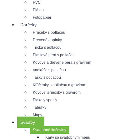
PVC
Plátno
Fotopapier
Darčeky
Hrnčeky s potlačou
Drevené doplnky
Trička s potlačou
Plastové perá s potlačou
Kovové a drevené perá s gravírom
Vankúše s potlačou
Tašky s potlačou
Kľúčenky s potlačou a gravírom
Kovové termosky s gravírom
Plakety spotify
Tabuľky
Mapy
Svadby
Svadobné tlačoviny
Karty so svadobným menu