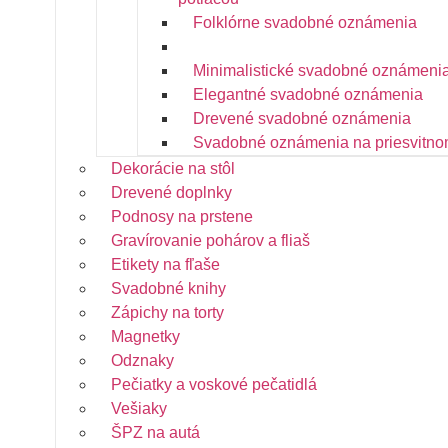
Folklórne svadobné oznámenia
Kvetinové svadobné oznámenia
Minimalistické svadobné oznámeni
Elegantné svadobné oznámenia
Drevené svadobné oznámenia
Svadobné oznámenia na priesvitno
Dekorácie na stôl
Drevené doplnky
Podnosy na prstene
Gravírovanie pohárov a fliaš
Etikety na fľaše
Svadobné knihy
Zápichy na torty
Magnetky
Odznaky
Pečiatky a voskové pečatidlá
Vešiaky
ŠPZ na autá