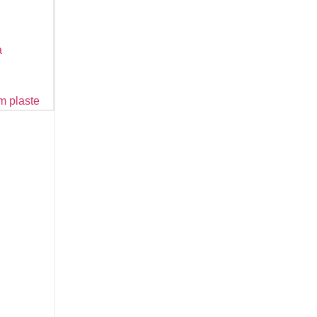
a
m plaste