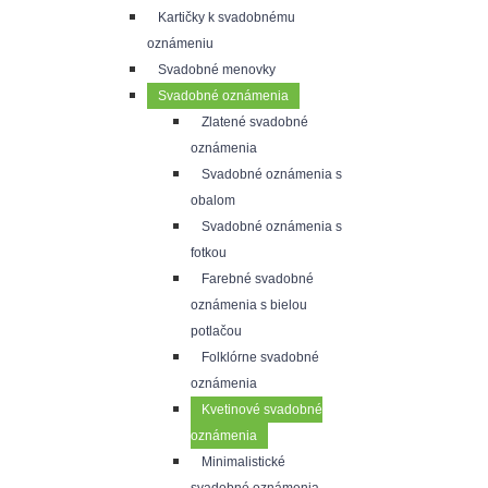
Kartičky k svadobnému
oznámeniu
Svadobné menovky
Svadobné oznámenia
Zlatené svadobné
oznámenia
Svadobné oznámenia s
obalom
Svadobné oznámenia s
fotkou
Farebné svadobné
oznámenia s bielou
potlačou
Folklórne svadobné
oznámenia
Kvetinové svadobné
oznámenia
Minimalistické