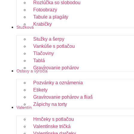
Rozlúčka so slobodou
Fotoobrazy
Tabule a plagáty
Krabičky
Stužková
Stužky a šerpy
Vankúše s potlačou
Tlačoviny
Tablá
Gravírovanie pohárov
Oslavy a výročia
Pozvánky a oznámenia
Etikety
Gravírovanie pohárov a fliaš
Zápichy na torty
Valentín
Hrnčeky s potlačou
Valentínske tričká
Valentínske darčeky