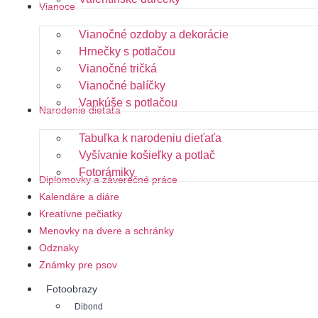
Vianoce
Vianočné ozdoby a dekorácie
Hrnečky s potlačou
Vianočné tričká
Vianočné balíčky
Vankúše s potlačou
Narodenie dieťaťa
Tabuľka k narodeniu dieťaťa
Vyšívanie košieľky a potlač
Fotorámiky
Diplomovky a záverečné práce
Kalendáre a diáre
Kreatívne pečiatky
Menovky na dvere a schránky
Odznaky
Známky pre psov
Fotoobrazy
Dibond