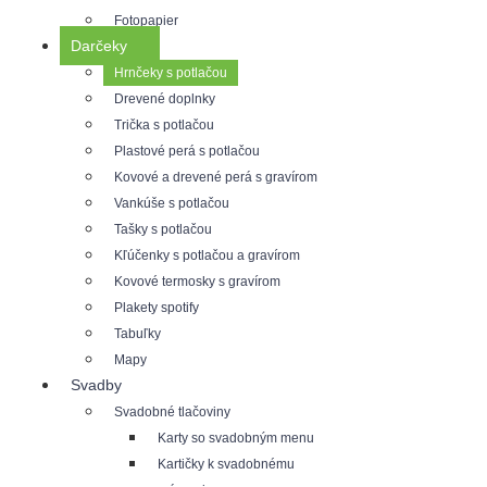
Fotopapier
Darčeky
Hrnčeky s potlačou
Drevené doplnky
Trička s potlačou
Plastové perá s potlačou
Kovové a drevené perá s gravírom
Vankúše s potlačou
Tašky s potlačou
Kľúčenky s potlačou a gravírom
Kovové termosky s gravírom
Plakety spotify
Tabuľky
Mapy
Svadby
Svadobné tlačoviny
Karty so svadobným menu
Kartičky k svadobnému