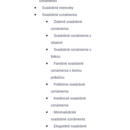
oznámeniu
Svadobné menovky
Svadobné oznámenia
Zlatené svadobné
oznámenia
Svadobné oznámenia s
obalom
Svadobné oznámenia s
fotkou
Farebné svadobné
oznámenia s bielou
potlačou
Folklórne svadobné
oznámenia
Kvetinové svadobné
oznámenia
Minimalistické
svadobné oznámenia
Elegantné svadobné