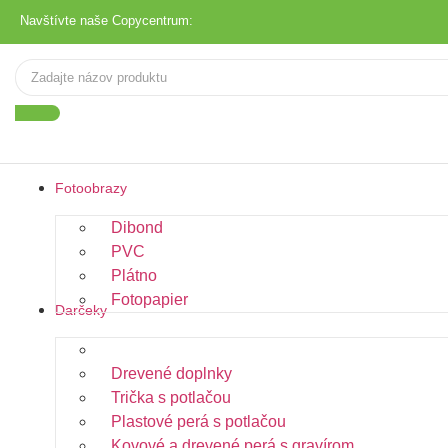
Navštívte naše Copycentrum:
Fotoobrazy
Dibond
PVC
Plátno
Fotopapier
Darčeky
Hrnčeky s potlačou
Drevené doplnky
Trička s potlačou
Plastové perá s potlačou
Kovové a drevené perá s gravírom