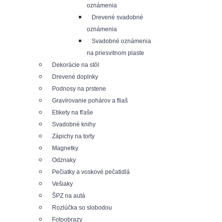
oznámenia
Drevené svadobné
oznámenia
Svadobné oznámenia
na priesvitnom plaste
Dekorácie na stôl
Drevené doplnky
Podnosy na prstene
Gravírovanie pohárov a fliaš
Etikety na fľaše
Svadobné knihy
Zápichy na torty
Magnetky
Odznaky
Pečiatky a voskové pečatidlá
Vešiaky
ŠPZ na autá
Rozlúčka so slobodou
Fotoobrazy