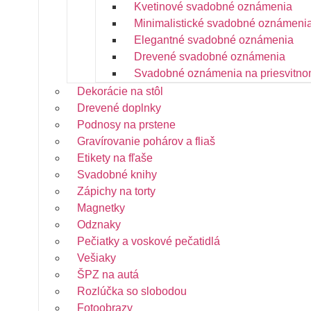
Kvetinové svadobné oznámenia
Minimalistické svadobné oznámeni
Elegantné svadobné oznámenia
Drevené svadobné oznámenia
Svadobné oznámenia na priesvitno
Dekorácie na stôl
Drevené doplnky
Podnosy na prstene
Gravírovanie pohárov a fliaš
Etikety na fľaše
Svadobné knihy
Zápichy na torty
Magnetky
Odznaky
Pečiatky a voskové pečatidlá
Vešiaky
ŠPZ na autá
Rozlúčka so slobodou
Fotoobrazy