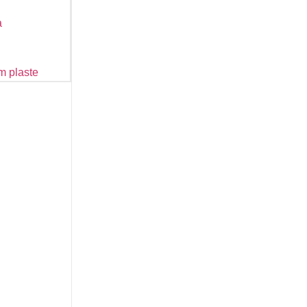
a
m plaste