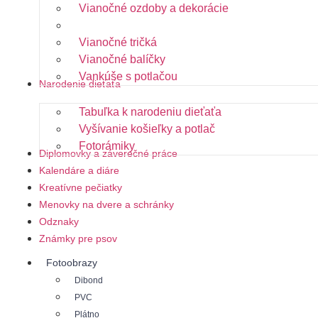
Vianočné ozdoby a dekorácie
Hrnečky s potlačou
Vianočné tričká
Vianočné balíčky
Vankúše s potlačou
Narodenie dieťaťa
Tabuľka k narodeniu dieťaťa
Vyšívanie košieľky a potlač
Fotorámiky
Diplomovky a záverečné práce
Kalendáre a diáre
Kreatívne pečiatky
Menovky na dvere a schránky
Odznaky
Známky pre psov
Fotoobrazy
Dibond
PVC
Plátno