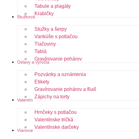
Tabule a plagáty
Krabičky
Stužková
Stužky a šerpy
Vankúše s potlačou
Tlačoviny
Tablá
Gravírovanie pohárov
Oslavy a výročia
Pozvánky a oznámenia
Etikety
Gravírovanie pohárov a fliaš
Zápichy na torty
Valentín
Hrnčeky s potlačou
Valentínske tričká
Valentínske darčeky
Vianoce